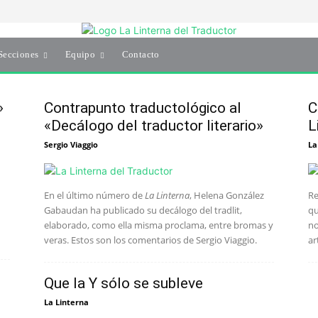
Secciones
Equipo
Contacto
»
Contrapunto traductológico al
C
«Decálogo del traductor literario»
L
Sergio Viaggio
La
En el último número de
La Linterna
, Helena González
Re
Gabaudan ha publicado su decálogo del tradlit,
qu
elaborado, como ella misma proclama, entre bromas y
no
veras. Estos son los comentarios de Sergio Viaggio.
ar
Que la Y sólo se subleve
La Linterna