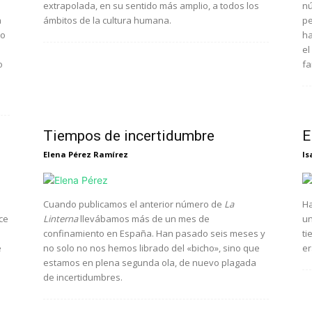
extrapolada, en su sentido más amplio, a todos los
nú
a
ámbitos de la cultura humana.
pe
lo
ha
el
o
fa
Tiempos de incertidumbre
E
Elena Pérez Ramírez
Is
Cuando publicamos el anterior número de
La
Ha
ce
Linterna
llevábamos más de un mes de
un
confinamiento en España. Han pasado seis meses y
ti
e
no solo no nos hemos librado del «bicho», sino que
er
estamos en plena segunda ola, de nuevo plagada
de incertidumbres.