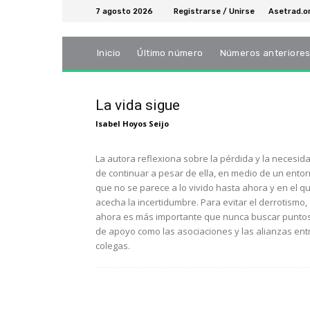
7 agosto 2026
Registrarse / Unirse
Asetrad.o
Inicio
Último número
Números anteriore
La vida sigue
Isabel Hoyos Seijo
La autora reflexiona sobre la pérdida y la necesid
de continuar a pesar de ella, en medio de un ento
que no se parece a lo vivido hasta ahora y en el q
acecha la incertidumbre. Para evitar el derrotismo,
ahora es más importante que nunca buscar punto
de apoyo como las asociaciones y las alianzas ent
colegas.