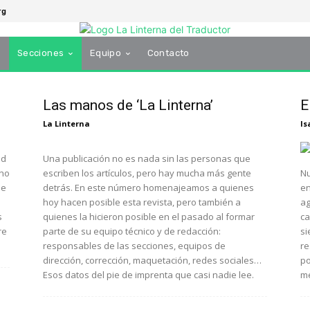
rg
s
Secciones
Equipo
Contacto
Las manos de ‘La Linterna’
E
La Linterna
Is
ad
Una publicación no es nada sin las personas que
rno
escriben los artículos, pero hay mucha más gente
Nu
ue
detrás. En este número homenajeamos a quienes
en
hoy hacen posible esta revista, pero también a
ag
s
quienes la hicieron posible en el pasado al formar
ca
re
parte de su equipo técnico y de redacción:
si
responsables de las secciones, equipos de
re
dirección, corrección, maquetación, redes sociales…
po
Esos datos del pie de imprenta que casi nadie lee.
me