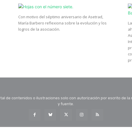
Con motivo del séptimo aniversario de Asetrad,
María Barbero reflexiona sobre la evolución y los
La
logros de la asociación.
ah
As
In
pr
co
pr
tal de contenidos o ilustraciones solo con autorización por escrito de la
y fuente.