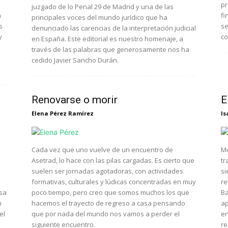
pr
juzgado de lo Penal 29 de Madrid y una de las
a
fi
principales voces del mundo jurídico que ha
s
se
denunciado las carencias de la interpretación judicial
y
co
en España. Este editorial es nuestro homenaje, a
través de las palabras que generosamente nos ha
cedido Javier Sancho Durán.
Renovarse o morir
E
Elena Pérez Ramírez
Is
Cada vez que uno vuelve de un encuentro de
Me
Asetrad, lo hace con las pilas cargadas. Es cierto que
tr
suelen ser jornadas agotadoras, con actividades
si
formativas, culturales y lúdicas concentradas en muy
re
rsa
poco tiempo, pero creo que somos muchos los que
Ba
n
hacemos el trayecto de regreso a casa pensando
ap
el
que por nada del mundo nos vamos a perder el
en
siguiente encuentro.
re