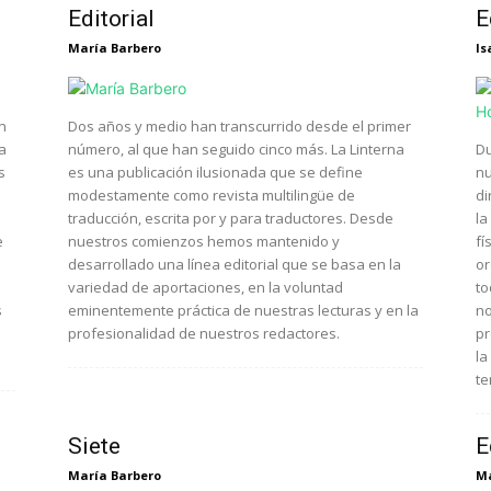
Editorial
E
María Barbero
Is
n
Dos años y medio han transcurrido desde el primer
a
número, al que han seguido cinco más. La Linterna
Du
s
es una publicación ilusionada que se define
nu
modestamente como revista multilingüe de
di
traducción, escrita por y para traductores. Desde
la
e
nuestros comienzos hemos mantenido y
fí
desarrollado una línea editorial que se basa en la
or
variedad de aportaciones, en la voluntad
to
s
eminentemente práctica de nuestras lecturas y en la
no
profesionalidad de nuestros redactores.
pr
la
te
Siete
E
María Barbero
Ma