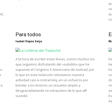
qu
co
ad,
qu
cu
Para todos
E
Isabel Hoyos Seijo
Ma
A la hora de escribir estas líneas, somos muchos los
De
que seguimos disfrutando del «subidón» que ha
ti
do
supuesto el Congreso X Aniversario de Asetrad, por
ha
e
lo que en esta redacción retomamos nuestra
co
actividad casi a contrarreloj, en un esfuerzo por
di
ra
brindar a los lectores un resumen amplio y
re
desgraciadamente no exhaustivo de lo que allí
as
sucedió.
Es
As