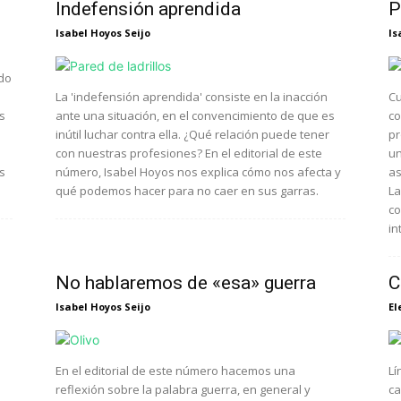
Indefensión aprendida
P
Isabel Hoyos Seijo
Is
ndo
La 'indefensión aprendida' consiste en la inacción
Cu
s
ante una situación, en el convencimiento de que es
co
inútil luchar contra ella. ¿Qué relación puede tener
pr
con nuestras profesiones? En el editorial de este
un
s
número, Isabel Hoyos nos explica cómo nos afecta y
as
qué podemos hacer para no caer en sus garras.
La
co
in
No hablaremos de «esa» guerra
C
Isabel Hoyos Seijo
El
En el editorial de este número hacemos una
Lí
reflexión sobre la palabra guerra, en general y
ca