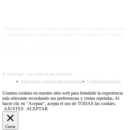
Reproducción parcial o total de contenidos o ilustraciones solo con
autorización por escrito de la redacción y citando autor y fuente.
© Copyright - La Linterna del Traductor
Aviso legal y política de privacidad
Política de cookies
Usamos cookies en nuestro sitio web para brindarle la experiencia
más relevante recordando sus preferencias y visitas repetidas. Al
hacer clic en "Aceptar", acepta el uso de TODAS las cookies.
AJUSTES
ACEPTAR
Cerrar