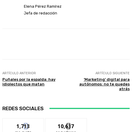
Elena Pérez Ramírez
Jefa de redacción
Facebook
Twitter
WhatsApp
Linkedi
ARTÍCULO ANTERIOR
ARTÍCULO SIGUIENTE
Puñales por la espalda: hay
‘Marketing’ digital para
idiolectos que matan
autónomos: no te quedes
atrás
REDES SOCIALES
1,713
10,637