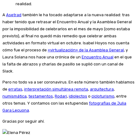
realidad.
A
Asetrad
también le ha tocado adaptarse a la nueva realidad: tras
haber tenido que retrasar el Encuentro Anual y la Asamblea General
por la imposibilidad de celebrarlos en el mes de mayo (como estaba
previsto), al final no quedó más remedio que celebrar ambas
actividades en formato virtual en octubre. Isabel Hoyos nos cuenta
cómo fue el proceso de
«virtualización» de la Asamblea General
, y
Laura Solana nos hace una crónica de un
Encuentro Anual
en el que
la falta de abrazos y charlas de pasillo se suplió con un canal de
Slack.
Pero no todo va a ser coronavirus. En este número también hablamos
de
erratas
,
interpretación simultánea remota
,
arquitectura
,
numismática
,
testamentos
,
Rodari
,
idiolectos
o
cicloturismo
, entre
otros temas. Y contamos con las estupendas
fotografías de Julia
Gara Lecuona
.
Gracias por seguir ahí.