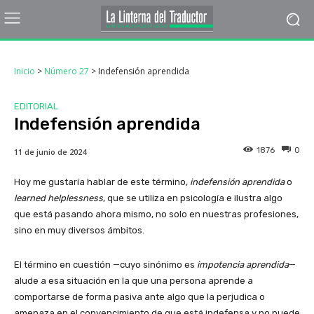
Inicio
>
Número 27
>
Indefensión aprendida
EDITORIAL
Indefensión aprendida
1876
0
11 de junio de 2024
Hoy me gustaría hablar de este término,
indefensión aprendida
o
learned helplessness
, que se utiliza en psicología e ilustra algo
que está pasando ahora mismo, no solo en nuestras profesiones,
sino en muy diversos ámbitos.
El término en cuestión
—cuyo
sinónimo es
impotencia
aprendida
—
alude a esa situación en la que una persona aprende a
comportarse de forma pasiva ante algo que la perjudica o
amenaza en el convencimiento de que está indefensa y no puede