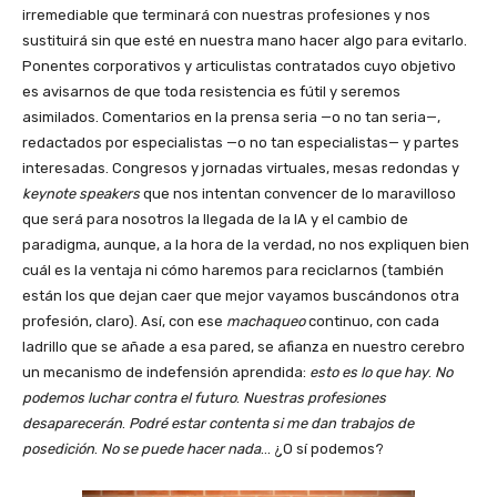
irremediable que terminará con nuestras profesiones y nos
sustituirá sin que esté en nuestra mano hacer algo para evitarlo.
Ponentes corporativos y articulistas contratados cuyo objetivo
es avisarnos de que toda resistencia es fútil y seremos
asimilados. Comentarios en la prensa seria
—o
no tan
seria—,
redactados por especialistas
—o
no tan
especialistas—
y partes
interesadas. Congresos y jornadas virtuales, mesas redondas y
keynote speakers
que nos intentan convencer de lo maravilloso
que será para nosotros la llegada de la IA y el cambio de
paradigma, aunque, a la hora de la verdad, no nos expliquen bien
cuál es la ventaja ni cómo haremos para reciclarnos (también
están los que dejan caer que mejor vayamos buscándonos otra
profesión, claro). Así, con ese
machaqueo
continuo, con cada
ladrillo que se añade a esa pared, se afianza en nuestro cerebro
un mecanismo de indefensión aprendida:
esto es lo que hay
.
No
podemos luchar contra el futuro
.
Nuestras profesiones
desaparecerán
.
Podré estar contenta si me dan trabajos de
posedición
.
No se puede hacer nada
… ¿O sí podemos?