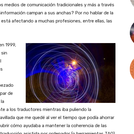
s medios de comunicación tradicionales y más a través
desinformación campan a sus anchas? Por no hablar de la
ómo está afectando a muchas profesiones, entre ellas, las
en 1999,
 sin
l
os
pezado
 par de
la
te a los traductores mientras iba puliendo la
villada que me quedé al ver el tiempo que podía ahorrar
cubrir cómo ayudaba a mantener la coherencia de las
 traducción asistida por ordenador (o herramientas TAO)