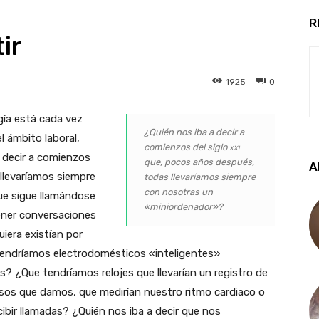
R
ir
1925
0
gía está cada vez
¿Quién nos iba a decir a
l ámbito laboral,
comienzos del siglo
xxi
a decir a comienzos
que, pocos años después,
A
llevaríamos siempre
todas llevaríamos siempre
con nosotras un
ue sigue llamándose
«miniordenador»?
ener conversaciones
uiera existían por
tendríamos electrodomésticos «inteligentes»
? ¿Que tendríamos relojes que llevarían un registro de
pasos que damos, que medirían nuestro ritmo cardiaco o
ibir llamadas? ¿Quién nos iba a decir que nos