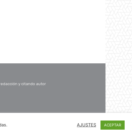
 redacción y citando autor
das.
AJUSTES
ACEPTAR