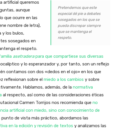
a artificial queremos
Pretendemos que este
eguntas, aunque
especial dé pie a debates
o que ocurre en las
sosegados en los que se
ene nombre de letra),
pueda discrepar siempre
que se mantenga el
 y los bulos,
respeto.
ates sosegados en
antenga el respeto.
familia
asetradera
para que compartiese sus diversas
ocalíptico y lo esperanzador y, por tanto, son un reflejo
mbién contamos con dos «dedos en el ojo» en los que
z reflexionan sobre el
miedo a los cambios
y sobre
ctivamente. Hablamos, además, de la
normativa
a
al respecto, así como de las consideraciones éticas
mputacional Carmen Torrijos nos recomienda que
no
ncia artificial con miedo, sino con conocimiento de
un punto de vista más práctico, abordamos las
ativa en la edición y revisión de textos
y analizamos las