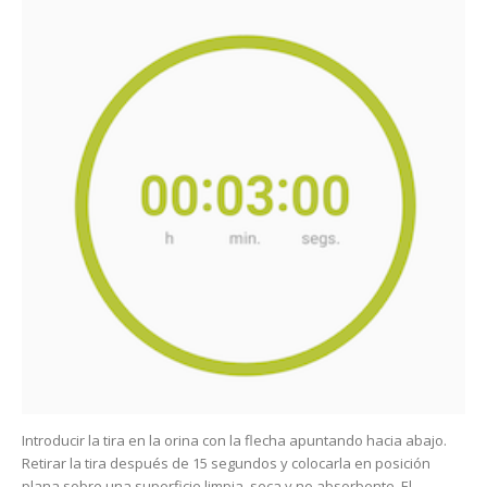
Introducir la tira en la orina con la flecha apuntando hacia abajo.
Retirar la tira después de 15 segundos y colocarla en posición
plana sobre una superficie limpia, seca y no absorbente. El