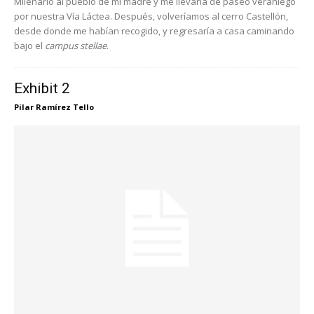
Milenario al pueblo de mi madre y me llevaría de paseo veraniego
por nuestra Vía Láctea. Después, volveríamos al cerro Castellón,
desde donde me habían recogido, y regresaría a casa caminando
bajo el
campus stellae
.
Exhibit 2
Pilar Ramírez Tello