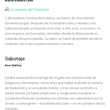
María Romero León
Y allí estaban, encima de la mesa. Las llaves de una relación
tormentosa que, después de incontables idas y venidas, nos
había terminado asfixiando a los tres: a ella, a mí, a nosotros. En
una esquina, arrinconadas, lanzadas desde la distancia de su
cobardía despreocupada. Su adiós se había despedido desde el
recibidor, sin ni tan siquiera mirarme a la cara.
Sabotaje
Ana Ibáñez
Estaba acariciando la barriga de mi gata una mañana más de
holganza y desempleo. Hacía años que había acabado la carrera
de traducción y el consabido máster, y tras enviar currículos a
medio mundo ya había empezado a resignarme a aceptar la
suculenta oferta de secretaria con idiomas por setecientos euros
al mes o sumergirme —hundirme más bien— en el sumidero de los
minijobs
.