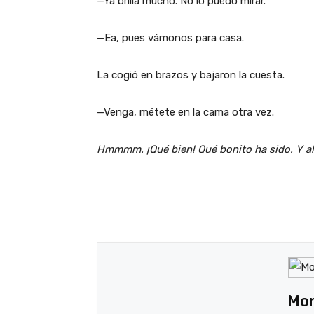
—Ya brilla mucho. No lo puedo mirar.
—Ea, pues vámonos para casa.
La cogió en brazos y bajaron la cuesta.
—Venga, métete en la cama otra vez.
Hmmmm. ¡Qué bien! Qué bonito ha sido. Y a
Mon