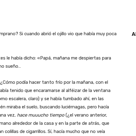
ano? Si cuando abrió el ojillo vio que había muy poca
A
es le había dicho: «Papá, mañana me despiertas para
ucho sueño…
 ¿Cómo podía hacer tanto frío por la mañana, con el
bía tenido que encaramarse al alféizar de la ventana
mo escalera, claro) y se había tumbado ahí, en las
ién miraba el suelo, buscando luciérnagas, pero hacía
una vez,
hace muuucho tiempo
(¿el verano anterior,
 mano alrededor de la casa y en la parte de atrás, que
 colillas de cigarrillos. Sí, hacía mucho que no veía