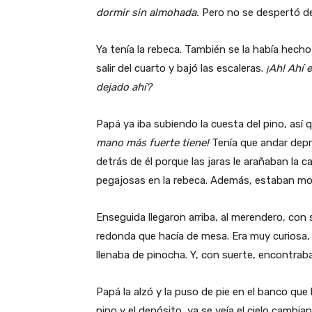
dormir sin almohada.
Pero no se despertó d
Ya tenía la rebeca. También se la había hecho
salir del cuarto y bajó las escaleras.
¡Ah! Ahí 
dejado ahí?
Papá ya iba subiendo la cuesta del pino, así q
mano más fuerte tiene!
Tenía que andar depri
detrás de él porque las jaras le arañaban la 
pegajosas en la rebeca. Además, estaban m
Enseguida llegaron arriba, al merendero, con 
redonda que hacía de mesa. Era muy curiosa, 
llenaba de pinocha. Y, con suerte, encontrab
Papá la alzó y la puso de pie en el banco que 
pino y el depósito, ya se veía el cielo cambian