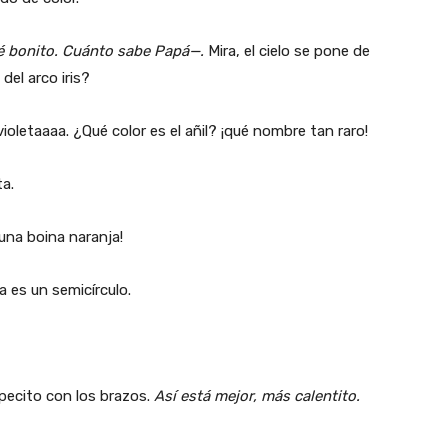
é bonito. Cuánto sabe Papá—.
Mira, el cielo se pone de
 del arco iris?
violetaaaa. ¿Qué color es el añil? ¡qué nombre tan raro!
ta.
una boina naranja!
 es un semicírculo.
rpecito con los brazos.
Así está mejor, más calentito.