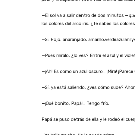
—El sol va a salir dentro de dos minutos —
qu
los colores del arco iris. ¿Te sabes los colores
—Sí. Rojo, anaranjado, amarillo,verdeazulañily
—Pues míralo, ¿lo ves? Entre el azul y el viole
—¡Ah! Es como un azul oscuro… ¡Mira! ¡Parece 
—Sí, ya está saliendo, ¿ves cómo sube? Ahora
—¡Qué bonito, Papá!… Tengo frío.
Papá se puso detrás de ella y le rodeó el cue