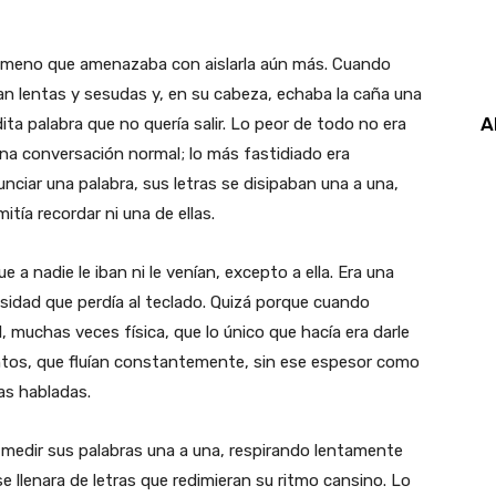
ómeno que amenazaba con aislarla aún más. Cuando
an lentas y sesudas y, en su cabeza, echaba la caña una
A
ita palabra que no quería salir. Lo peor de todo no era
una conversación normal; lo más fastidiado era
nciar una palabra, sus letras se disipaban una a una,
tía recordar ni una de ellas.
a nadie le iban ni le venían, excepto a ella. Era una
sidad que perdía al teclado. Quizá porque cuando
l, muchas veces física, que lo único que hacía era darle
entos, que fluían constantemente, sin ese espesor como
as habladas.
 medir sus palabras una a una, respirando lentamente
 llenara de letras que redimieran su ritmo cansino. Lo