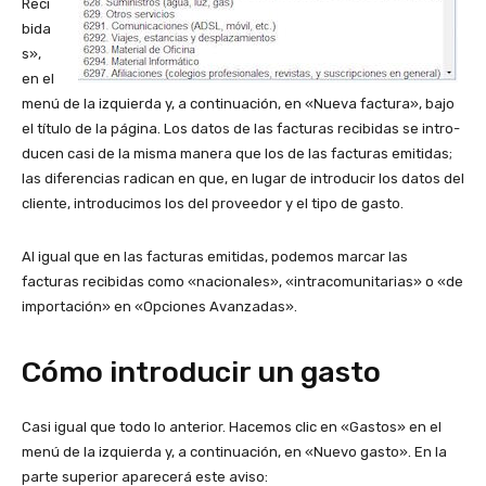
Reci
bida
s»,
en el
menú de la izquierda y, a continuación, en «Nueva factura», bajo
el título de la página. Los datos de las facturas recibidas se intro­
ducen casi de la misma manera que los de las factu­ras emitidas;
las dife­rencias radican en que, en lugar de intro­ducir los datos del
cliente, intro­ducimos los del proveedor y el tipo de gasto.
Al igual que en las facturas emitidas, podemos marcar las
facturas recibidas como «nacionales», «intracomunitarias» o «de
importación» en «Opciones Avanzadas».
Cómo introducir un gasto
Casi igual que todo lo anterior. Hacemos clic en «Gastos» en el
menú de la izquierda y, a continuación, en «Nuevo gasto». En la
parte superior aparecerá este aviso: