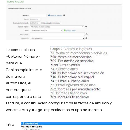
Hacemos clic en
«Obtener Número»
para que
Contasimple inserte,
de manera
automática, el
número que le
corresponda a esta
factura; a continuación configuramos la fecha de emisión y
vencimiento y, luego, especificamos el tipo de ingreso.
Intro