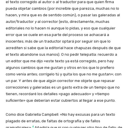
el texto corregido al autor o al traductor para que quien firma
pueda objetar cambios (por increíble que parezca, muchas no lo
hacen, y mira que es de sentido común), o pasar las galeradas al
autor/traductor
y
al corrector (esto, directamente, muchas
editoriales no lo hacen ni aunque lo pidas, y eso que cualquier
error que se cuele en esa parte del proceso se achacará a
inocentes; más de un traductor optará por seguir sin que lo
acrediten si sabe que la editorial hace chapuzas después de que
el texto abandone sus manos). O no pedir telepatía: recuerdo a
un editor que me dijo «este texto ya está corregido, pero hay
algunos cambios que me gustan y otros en los que lo prefiero
como venía antes; corrígelo tú y quita los que no me gustan»; con
un par. Y antes de que algún corrector me objete que repasar
correcciones y galeradas es un gasto extra de un tiempo que no
tienen, recordaré los detalles «pago adecuado» y «tiempo
suficiente» que deberían estar cubiertos al llegar a ese punto.
Como dice Gabriella Campbell: «No hay excusas para un texto
plagado de erratas, de faltas de ortografía y de fallos
4
gramaticales».
Añadiría que ni con cualquier otro tipo de fallo: de