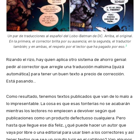
Un par de traducciones al español del Lobo-Batman de DC. Arriba, el original.
En la primera, el corrector brilla por su ausencia; en la segunda, el traductor
3
también; y en ambas, el respeto por el lector que ha pagado por eso.
Rizando el rizo, hay quien aplica otro sistema de ahorro genial:
pedir al corrector que arregle una traducción malísima (quizá
automática) para tener un buen texto a precio de corrección.
Está pasando…
Como resultado, tenemos textos publicados que van de lo malo a
lo impresentable. La cosa es que esas tonterías no se acabarán
mientras los lectores no empiecen a devolver según qué
publicaciones como un producto defectuoso cualquiera. Pero
hasta que llegue ese día feliz, ¿qué puede hacer un autor que
vaya por libre o una editorial para usar bien a los correctores y así
tener textos que sea un orgullo lucir en el catálogo? Van algunos