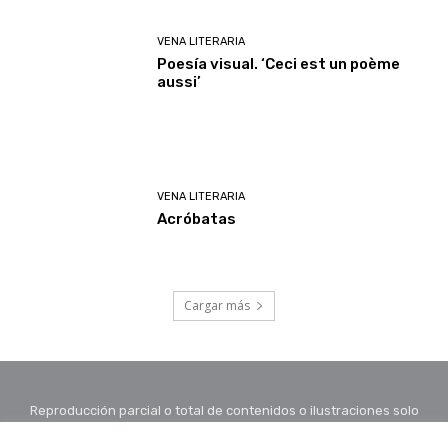
VENA LITERARIA
Poesía visual. ‘Ceci est un poème
aussi’
VENA LITERARIA
Acróbatas
Cargar más
Reproducción parcial o total de contenidos o ilustraciones solo
con autorización por escrito de la redacción y citando autor y