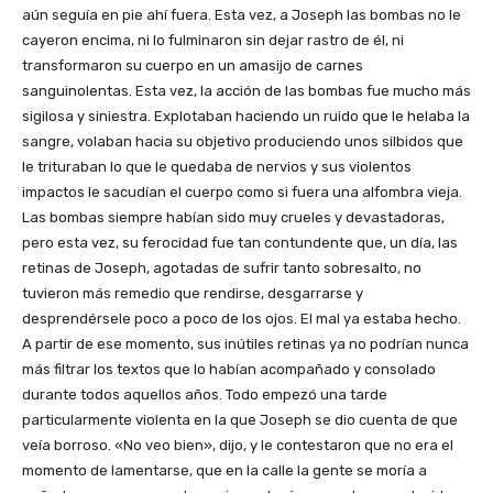
aún seguía en pie ahí fuera. Esta vez, a Joseph las bombas no le
cayeron encima, ni lo fulminaron sin dejar rastro de él, ni
transformaron su cuerpo en un amasijo de carnes
sanguinolentas. Esta vez, la acción de las bombas fue mucho más
sigilosa y siniestra. Explotaban haciendo un ruido que le helaba la
sangre, volaban hacia su objetivo produciendo unos silbidos que
le trituraban lo que le quedaba de nervios y sus violentos
impactos le sacudían el cuerpo como si fuera una alfombra vieja.
Las bombas siempre habían sido muy crueles y devastadoras,
pero esta vez, su ferocidad fue tan contundente que, un día, las
retinas de Joseph, agotadas de sufrir tanto sobresalto, no
tuvieron más remedio que rendirse, desgarrarse y
desprendérsele poco a poco de los ojos. El mal ya estaba hecho.
A partir de ese momento, sus inútiles retinas ya no podrían nunca
más filtrar los textos que lo habían acompañado y consolado
durante todos aquellos años. Todo empezó una tarde
particularmente violenta en la que Joseph se dio cuenta de que
veía borroso. «No veo bien», dijo, y le contestaron que no era el
momento de lamentarse, que en la calle la gente se moría a