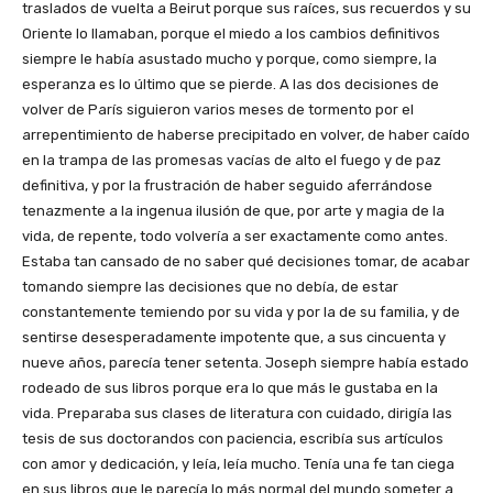
traslados de vuelta a Beirut porque sus raíces, sus recuerdos y su
Oriente lo llamaban, porque el miedo a los cambios definitivos
siempre le había asustado mucho y porque, como siempre, la
esperanza es lo último que se pierde. A las dos decisiones de
volver de París siguieron varios meses de tormento por el
arrepentimiento de haberse precipitado en volver, de haber caído
en la trampa de las promesas vacías de alto el fuego y de paz
definitiva, y por la frustración de haber seguido aferrándose
tenazmente a la ingenua ilusión de que, por arte y magia de la
vida, de repente, todo volvería a ser exactamente como antes.
Estaba tan cansado de no saber qué decisiones tomar, de acabar
tomando siempre las decisiones que no debía, de estar
constantemente temiendo por su vida y por la de su familia, y de
sentirse desesperadamente impotente que, a sus cincuenta y
nueve años, parecía tener setenta. Joseph siempre había estado
rodeado de sus libros porque era lo que más le gustaba en la
vida. Preparaba sus clases de literatura con cuidado, dirigía las
tesis de sus doctorandos con paciencia, escribía sus artículos
con amor y dedicación, y leía, leía mucho. Tenía una fe tan ciega
en sus libros que le parecía lo más normal del mundo someter a