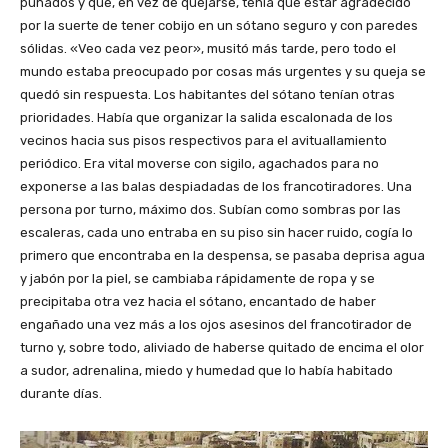
puñados y que, en vez de quejarse, tenía que estar agradecido
por la suerte de tener cobijo en un sótano seguro y con paredes
sólidas. «Veo cada vez peor», musitó más tarde, pero todo el
mundo estaba preocupado por cosas más urgentes y su queja se
quedó sin respuesta. Los habitantes del sótano tenían otras
prioridades. Había que organizar la salida escalonada de los
vecinos hacia sus pisos respectivos para el avituallamiento
periódico. Era vital moverse con sigilo, agachados para no
exponerse a las balas despiadadas de los francotiradores. Una
persona por turno, máximo dos. Subían como sombras por las
escaleras, cada uno entraba en su piso sin hacer ruido, cogía lo
primero que encontraba en la despensa, se pasaba deprisa agua
y jabón por la piel, se cambiaba rápidamente de ropa y se
precipitaba otra vez hacia el sótano, encantado de haber
engañado una vez más a los ojos asesinos del francotirador de
turno y, sobre todo, aliviado de haberse quitado de encima el olor
a sudor, adrenalina, miedo y humedad que lo había habitado
durante días.