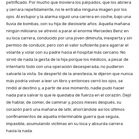
petrificado. Por mucho que moviera los párpados, que los abriera
y cerrara repetidamente, no le entraba ninguna imagen por los
ojos. Al estupor y la alarma siguió una carrera en coche, bajo una
lluvia de bombas, con su hija de diecisiete años. Aquella mañana
ningún miliciano se atrevió a parar el enorme Mercedes Benz en
su loca carrera, conducido por una joven diminuta, inexperta y sin
permiso de conducir, pero con el valor suficiente para agarrar el
volante y volar con su padre hacia el hospital más cercano. No
sirvió de nada la gesta de la hija porque los médicos, a pesar de
intentarlo todo con una operación desesperada, no pudieron
salvarle la vista. Se despertó de la anestesia, le dijeron que nunca
más podría volver a leer un libro y entonces cerró los ojos, se
rindió al destino y, a partir de ese momento, nadie pudo hacer
nada para salvar lo que le quedaba de fuerza en el corazón. Dejó
de hablar, de comer, de caminar y, pocos meses después, su
corazón paró una mañana de latir, ahorrándole así los últimos
confinamientos de aquella interminable guerra que seguía,
impasible, acumulando víctimas en su loca y absurda carrera
hacia la nada.