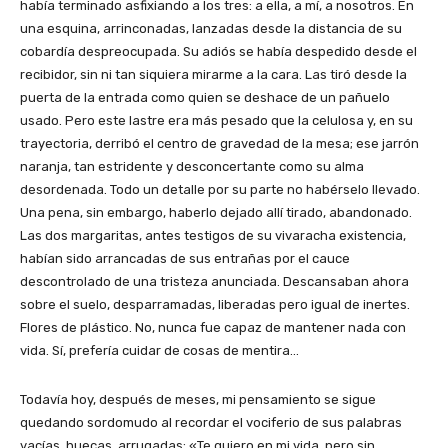
había terminado asfixiando a los tres: a ella, a mí, a nosotros. En
una esquina, arrinconadas, lanzadas desde la distancia de su
cobardía despreocupada. Su adiós se había despedido desde el
recibidor, sin ni tan siquiera mirarme a la cara. Las tiró desde la
puerta de la entrada como quien se deshace de un pañuelo
usado. Pero este lastre era más pesado que la celulosa y, en su
trayectoria, derribó el centro de gravedad de la mesa; ese jarrón
naranja, tan estridente y desconcertante como su alma
desordenada. Todo un detalle por su parte no habérselo llevado.
Una pena, sin embargo, haberlo dejado allí tirado, abandonado.
Las dos margaritas, antes testigos de su vivaracha existencia,
habían sido arrancadas de sus entrañas por el cauce
descontrolado de una tristeza anunciada. Descansaban ahora
sobre el suelo, desparramadas, liberadas pero igual de inertes.
Flores de plástico. No, nunca fue capaz de mantener nada con
vida. Sí, prefería cuidar de cosas de mentira…
Todavía hoy, después de meses, mi pensamiento se sigue
quedando sordomudo al recordar el vociferio de sus palabras
vacías, huecas, arrugadas: «Te quiero en mi vida, pero sin