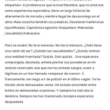
etiquetas». El problema es que la incertidumbre, que no está mal
como experiencia esporádica, tiene un largo historial de
allanamiento de morada y siembra ilegal de desasosiego en el
alma. Mala cosecha tendrán sus palabras. Desatarán hambrunas
injustificadas. Caprichoso egoísmo chaquetero. Malnacida
casualidad chabacana.
Pero se acabó. No te lo mereces. No me lo merezco. ¿Todo tiene
una razón de ser? ¿Existen las casualidades? ¿Quizás vivimos
una realidad inventada? Quizás. Solo quizás… Una esperanza
compungida, desolada, anhela plantar sus posaderas en mi
asiento reservado, ese que me ha costado sangre, sudor y
lágrimas en un tren llamado «empezar de nuevo». Y,
francamente, me niego a ir de polizón en el último vagón. Ya he
mirado atrás demasiadas veces. He estado escondido entre
bultos en demasiadas ocasiones. Y siempre ha sido ella la
delatora. Siempre me has traicionado, lisonjera esperanza
despiadada.