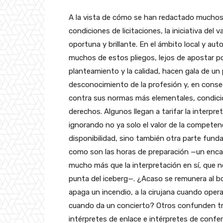
A la vista de cómo se han redactado muchos
condiciones de licitaciones, la iniciativa de
oportuna y brillante. En el ámbito local y au
muchos de estos pliegos, lejos de apostar por
planteamiento y la calidad, hacen gala de un
desconocimiento de la profesión y, en conse
contra sus normas más elementales, condici
derechos. Algunos llegan a tarifar la interpr
ignorando no ya solo el valor de la competenc
disponibilidad, sino también otra parte fund
como son las horas de preparación
—un
enca
mucho más que la interpretación en sí, que n
punta del
iceberg—.
¿Acaso se remunera al b
apaga un incendio, a la cirujana cuando oper
cuando da un concierto? Otros confunden t
intérpretes de enlace e intérpretes de confe