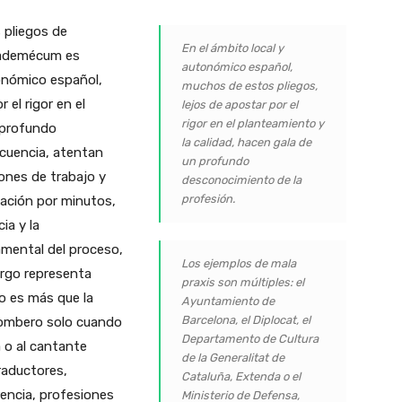
 pliegos de
En el ámbito local y
l vademécum es
autonómico español,
tonómico español,
muchos de estos pliegos,
 el rigor en el
lejos de apostar por el
rigor en el planteamiento y
 profundo
la calidad, hacen gala de
cuencia, atentan
un profundo
ones de trabajo y
desconocimiento de la
profesión.
etación por minutos,
ia y la
amental del proceso,
Los ejemplos de mala
rgo representa
praxis son múltiples: el
o es más que la
Ayuntamiento de
Barcelona, el Diplocat, el
ombero solo cuando
Departamento de Cultura
a o al cantante
de la Generalitat de
raductores,
Cataluña, Extenda o el
rencia, profesiones
Ministerio de Defensa,