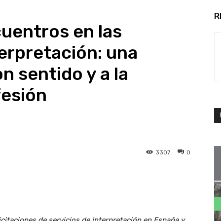
R
uentros en las
terpretación: una
on sentido y a la
fesión
3307
0
licitaciones de servicios de interpretación en España y