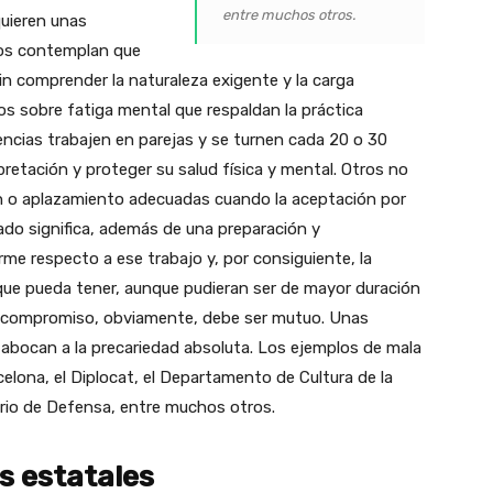
entre muchos otros.
quieren unas
nos contemplan que
in comprender la naturaleza exigente y la carga
os sobre fatiga mental que respaldan la práctica
encias trabajen en parejas y se turnen cada 20 o 30
retación y proteger su salud física y mental. Otros no
 o aplazamiento adecuadas cuando la aceptación por
mado significa, además de una preparación y
e respecto a ese trabajo y, por consiguiente, la
 que pueda tener, aunque pudieran ser de mayor duración
El compromiso, obviamente, debe ser mutuo. Unas
 abocan a la precariedad absoluta. Los ejemplos de mala
elona, el Diplocat, el Departamento de Cultura de la
erio de Defensa, entre muchos otros.
s estatales