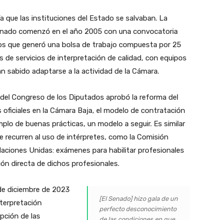
a que las instituciones del Estado se salvaban. La
 Senado comenzó en el año 2005 con una convocatoria
ados que generó una bolsa de trabajo compuesta por 25
s de servicios de interpretación de calidad, con equipos
an sabido adaptarse a la actividad de la Cámara.
del Congreso de los Diputados aprobó la reforma del
 oficiales en la Cámara Baja, el modelo de contratación
lo de buenas prácticas, un modelo a seguir. Es similar
ue recurren al uso de intérpretes, como la Comisión
aciones Unidas: exámenes para habilitar profesionales
ión directa de dichos profesionales.
de diciembre de 2023
[El Senado] hizo gala de un
nterpretación
perfecto desconocimiento
ipción de las
de las condiciones en que