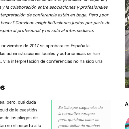
a y la colaboración entre asociaciones y profesionales
 interpretación de conferencia están en boga. Pero ¿por
acer? Conviene exigir licitaciones justas por parte de
spete al profesional y no solo al intermediario.
n noviembre de 2017 se aprobara en España la
 las administraciones locales y autonómicas se han
os, y la interpretación de conferencias no ha sido una
es
pea, pero, qué duda
A
Se licita por exigencias de
quid de la cuestión
la normativa europea,
ón de los pliegos de
pero, qué duda cabe, se
an en el respeto a lo
puede licitar de muchas