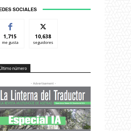
EDES SOCIALES
1,715
10,638
me gusta
seguidores
Último número
- Advertisement -