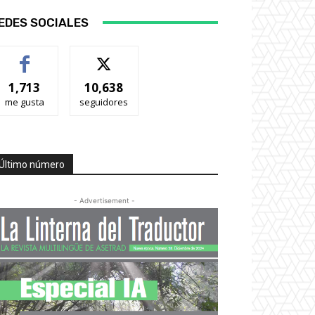
EDES SOCIALES
1,713
10,638
me gusta
seguidores
Último número
- Advertisement -