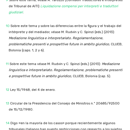
9
Sobre este tema, véase A. Tarozzo (Comisión Traductores e Intérpretes
de Tribunal de AITI)
Liquidazione compensi per interpreti e traduttori
giudiziari
.
10
Sobre este tema y sobre las diferencias entre la figura y el trabajo del
intérprete y del mediador, véase M. Rudvin y C. Spinzi (eds.) (2013):
Mediazione linguistica e interpretariato. Regolamentazione,
problematiche presenti e prospettive future in ambito giuridico
, CLUEB,
Bolonia (caps. 1, 2 y 6).
11
Sobre este tema véase M. Rudvin y C. Spinzi (eds.) (2013):
Mediazione
linguistica e interpretariato. Regolamentazione, problematiche presenti
e prospettive future in ambito giuridico
, CLUEB, Bolonia (cap. 5).
12
Ley 15/1968, del 4 de enero.
13
Circular de la Presidencia del Consejo de Ministros n.º 20685/92500
de 15/12/1980.
14
Digo «en la mayoría de los casos» porque recientemente algunos
tribunales italianos han puesto restricciones con respecto a los sujetos