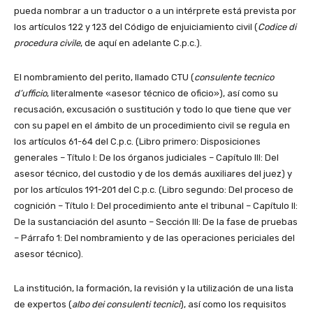
pueda nombrar a un traductor o a un intérprete está prevista por
los artículos 122 y 123 del Código de enjuiciamiento civil (
Codice di
procedura civile
, de aquí en adelante C.p.c.).
El nombramiento del perito, llamado CTU (
consulente tecnico
d’ufficio
, literalmente «asesor técnico de oficio»), así como su
recusación, excusación o sustitución y todo lo que tiene que ver
con su papel en el ámbito de un procedimiento civil se regula en
los artículos 61-64 del C.p.c. (Libro primero: Disposiciones
generales – Título I: De los órganos judiciales – Capítulo III: Del
asesor técnico, del custodio y de los demás auxiliares del juez) y
por los artículos 191-201 del C.p.c. (Libro segundo: Del proceso de
cognición – Título I: Del procedimiento ante el tribunal – Capítulo II:
De la sustanciación del asunto – Sección III: De la fase de pruebas
– Párrafo 1: Del nombramiento y de las operaciones periciales del
asesor técnico).
La institución, la formación, la revisión y la utilización de una lista
de expertos (
albo dei consulenti tecnici
), así como los requisitos