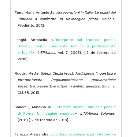
Ferro, Maria Antonietta.
Asseverazioni in Italia: Le prassi dei
Tribunali a confronto in un’indagine pilota.
Bolonia:
Filodiritto, 2012.
Longhi, Antonella. «
L’interprete nel processo penale
italiano: perito, consulente tecnico o professionista
virtuale?
».
InTRAlinea
, vol. 7 (2005). [12 de febrero de
2018].
Rudvin, Mette; Spinzi, Cinzia (eds.).
Mediazione linguistica e
interpretariato: Regolamentazione, problematiche
presenti e prospettive future in ambito giuridico
. Bolonia:
CLUEB, 2013.
Sandrelli, Annalisa. «
Gli interpreti presso il tribunale penale
di Roma. Un’indagine empirica
».
InTRAlinea Volumes
.
(2011) [12 de febrero de 2018].
Tarozzo, Alessandra.
Liquidazione compensi per interpreti e