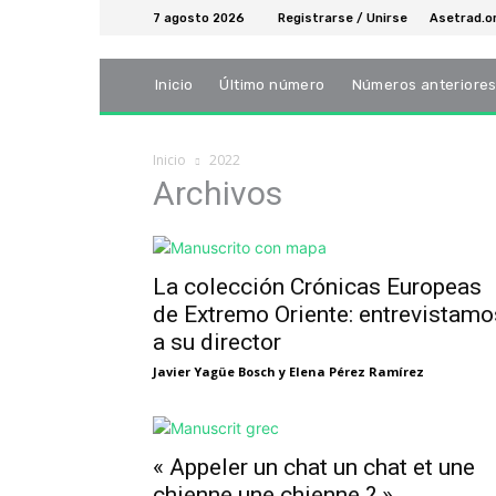
7 agosto 2026
Registrarse / Unirse
Asetrad.o
Inicio
Último número
Números anteriore
Inicio
2022
Archivos
La colección Crónicas Europeas
de Extremo Oriente: entrevistamo
a su director
Javier Yagüe Bosch y Elena Pérez Ramírez
« Appeler un chat un chat et une
chienne une chienne ? »