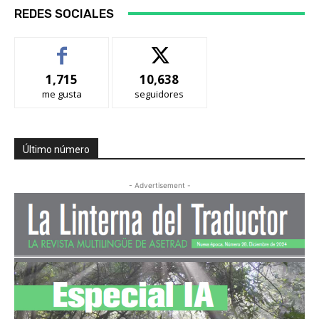
REDES SOCIALES
1,715
10,638
me gusta
seguidores
Último número
- Advertisement -