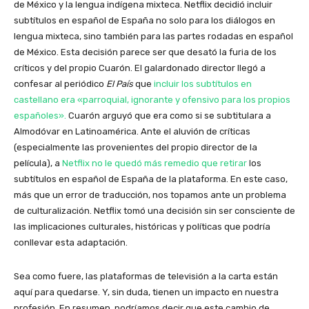
de México y la lengua indígena mixteca. Netflix decidió incluir
subtítulos en español de España no solo para los diálogos en
lengua mixteca, sino también para las partes rodadas en español
de México. Esta decisión parece ser que desató la furia de los
críticos y del propio Cuarón. El galardonado director llegó a
confesar al periódico
El País
que
incluir los subtítulos en
castellano era «parroquial, ignorante y ofensivo para los propios
españoles».
Cuarón arguyó que era como si se subtitulara a
Almodóvar en Latinoamérica. Ante el aluvión de críticas
(especialmente las provenientes del propio director de la
película), a
Netflix no le quedó más remedio que retirar
los
subtítulos en español de España de la plataforma. En este caso,
más que un error de traducción, nos topamos ante un problema
de culturalización. Netflix tomó una decisión sin ser consciente de
las implicaciones culturales, históricas y políticas que podría
conllevar esta adaptación.
Sea como fuere, las plataformas de televisión a la carta están
aquí para quedarse. Y, sin duda, tienen un impacto en nuestra
profesión. En resumen, podríamos decir que este cambio de