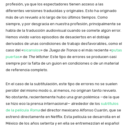
profesión, ya que los espectadores tienen acceso a las
diferentes versiones traducidas y originales. Esto ha originado
más de un revuelo a lo largo de los últimos tiempos. Como
siempre, y por desgracia en nuestra profesión, principalmente se
habla de la traducción audiovisual cuando se comete algún error.
Hemos vivido varios episodios de desaciertos en el doblaje
derivados de unas condiciones de trabajo desfavorables, como el
caso del «
sicansíos
» de
Juego de Tronos
o el más reciente «
putas
puertas
» de
The Witcher
. Este tipo de errores se producen casi
siempre por la falta de un guion en condiciones o de un material
de referencia completo.
En el caso de la subtitulación, este tipo de errores no se suelen
percibir del mismo modo o, al menos, no originan tanto revuelo.
No obstante, recientemente hubo una gran polémica —de la que
se hizo eco la prensa internacional— alrededor de los
subtítulos
de la película
Roma
del director mexicano Alfonso Cuarón, que se
estrenó directamente en Netflix. Esta película se desarrolla en el
México de los años setenta y en ella se entremezclan el español