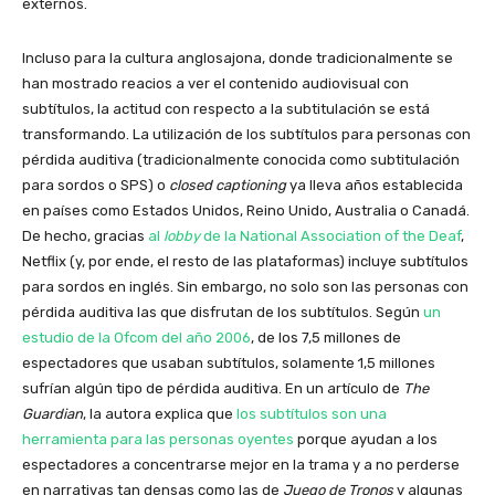
externos.
Incluso para la cultura anglosajona, donde tradicionalmente se
han mostrado reacios a ver el contenido audiovisual con
subtítulos, la actitud con respecto a la subtitulación se está
transformando. La utilización de los subtítulos para personas con
pérdida auditiva (tradicionalmente conocida como subtitulación
para sordos o SPS) o
closed captioning
ya lleva años establecida
en países como Estados Unidos, Reino Unido, Australia o Canadá.
De hecho, gracias
al
lobby
de la National Association of the Deaf
,
Netflix (y, por ende, el resto de las plataformas) incluye subtítulos
para sordos en inglés. Sin embargo, no solo son las personas con
pérdida auditiva las que disfrutan de los subtítulos. Según
un
estudio de la Ofcom del año 2006
, de los 7,5 millones de
espectadores que usaban subtítulos, solamente 1,5 millones
sufrían algún tipo de pérdida auditiva. En un artículo de
The
Guardian
, la autora explica que
los subtítulos son una
herramienta para las personas oyentes
porque ayudan a los
espectadores a concentrarse mejor en la trama y a no perderse
en narrativas tan densas como las de
Juego de Tronos
y algunas