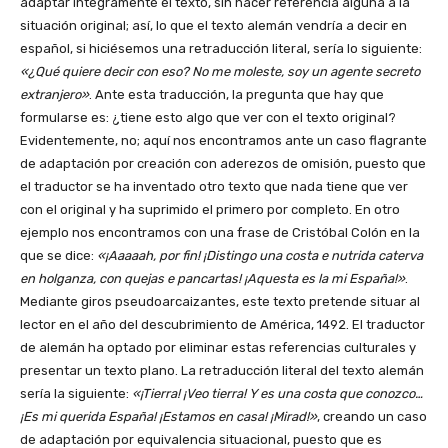
adaptar íntegramente el texto, sin hacer referencia alguna a la
situación original; así, lo que el texto alemán vendría a decir en
español, si hiciésemos una retraducción literal, sería lo siguiente:
«¿Qué quiere decir con eso? No me moleste, soy un agente secreto
extranjero»
. Ante esta traducción, la pregunta que hay que
formularse es: ¿tiene esto algo que ver con el texto original?
Evidentemente, no; aquí nos encontramos ante un caso flagrante
de adaptación por creación con aderezos de omisión, puesto que
el traductor se ha inventado otro texto que nada tiene que ver
con el original y ha suprimido el primero por completo. En otro
ejemplo nos encontramos con una frase de Cristóbal Colón en la
que se dice:
«¡Aaaaah, por fin! ¡Distingo una costa e nutrida caterva
en holganza, con quejas e pancartas! ¡Aquesta es la mi España!»
.
Mediante giros pseudoarcaizantes, este texto pretende situar al
lector en el año del descubrimiento de América, 1492. El traductor
de alemán ha optado por eliminar estas referencias culturales y
presentar un texto plano. La retraducción literal del texto alemán
sería la siguiente:
«¡Tierra! ¡Veo tierra! Y es una costa que conozco…
¡Es mi querida España! ¡Estamos en casa! ¡Mirad!»
, creando un caso
de adaptación por equivalencia situacional, puesto que es