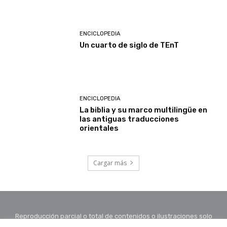
ENCICLOPEDIA
Un cuarto de siglo de TEnT
ENCICLOPEDIA
La biblia y su marco multilingüe en
las antiguas traducciones
orientales
Cargar más
Reproducción parcial o total de contenidos o ilustraciones solo
con autorización por escrito de la redacción y citando autor y