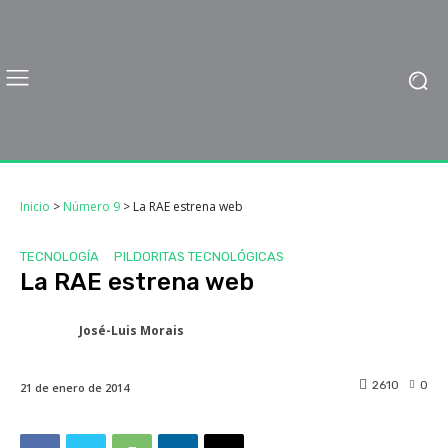
Inicio
>
Número 9
>
La RAE estrena web
TECNOLOGÍA
PILDORITAS TECNOLÓGICAS
La RAE estrena web
José-Luis Morais
2610
0
21 de enero de 2014