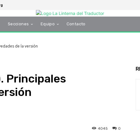
rg
s
Secciones
Equipo
Contacto
ovedades de la versión
R
. Principales
ersión
4045
0