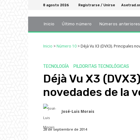
8 agosto 2026
Registrarse / Unirse
Asetrad.o
Inicio
Último número
Números anteriore
Inicio
>
Número 10
>
Déjà Vu X3 (DVX3). Principales n
TECNOLOGÍA
PILDORITAS TECNOLÓGICAS
Déjà Vu X3 (DVX3)
novedades de la v
José-Luis Morais
28 de septiembre de 2014