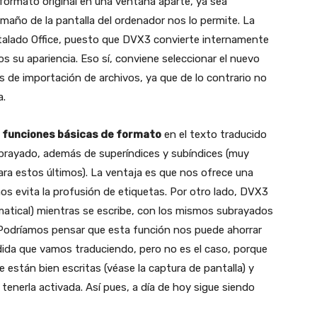
 formato original en una ventana aparte, ya sea
tamaño de la pantalla del ordenador nos lo permite. La
stalado Office, puesto que DVX3 convierte internamente
 su apariencia. Eso sí, conviene seleccionar el nuevo
es de importación de archivos, ya que de lo contrario no
a.
r
funciones básicas de formato
en el texto traducido
 subrayado, además de superíndices y subíndices (muy
ra estos últimos). La ventaja es que nos ofrece una
nos evita la profusión de etiquetas. Por otro lado, DVX3
matical) mientras se escribe, con los mismos subrayados
 Podríamos pensar que esta función nos puede ahorrar
dida que vamos traduciendo, pero no es el caso, porque
 están bien escritas (véase la captura de pantalla) y
tenerla activada. Así pues, a día de hoy sigue siendo