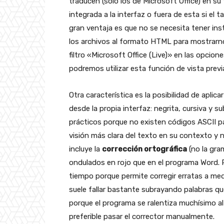
traducen (solo los de Microsoft Office) en su
integrada a la interfaz o fuera de esta si el 
gran ventaja es que no se necesita tener in
los archivos al formato HTML para mostrarnos
filtro «Microsoft Office (Live)» en las opcion
podremos utilizar esta función de vista previ
Otra característica es la posibilidad de aplica
desde la propia interfaz: negrita, cursiva y
prácticos porque no existen códigos ASCII pa
visión más clara del texto en su contexto y 
incluye la
corrección ortográfica
(no la gra
ondulados en rojo que en el programa Word.
tiempo porque permite corregir erratas a me
suele fallar bastante subrayando palabras que
porque el programa se ralentiza muchísimo al 
preferible pasar el corrector manualmente.