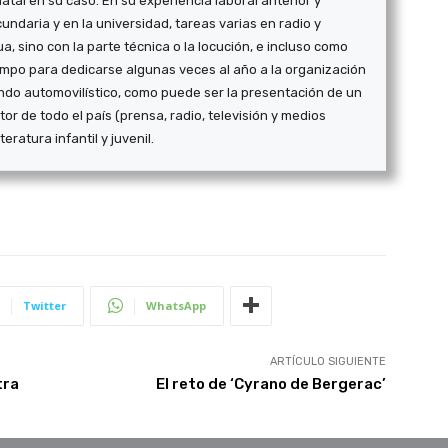
atal en su caso. En su experiencia laboral anterior y
ndaria y en la universidad, tareas varias en radio y
a, sino con la parte técnica o la locución, e incluso como
empo para dedicarse algunas veces al año a la organización
ndo automovilístico, como puede ser la presentación de un
r de todo el país (prensa, radio, televisión y medios
teratura infantil y juvenil.
Twitter
WhatsApp
ARTÍCULO SIGUIENTE
tra
El reto de ‘Cyrano de Bergerac’