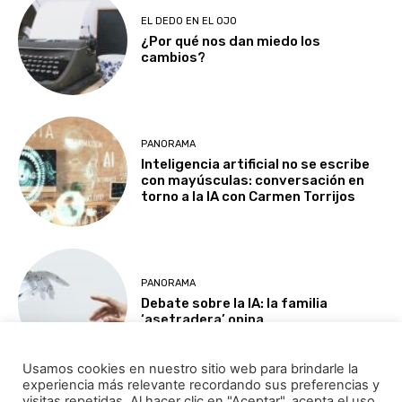
EL DEDO EN EL OJO
¿Por qué nos dan miedo los
cambios?
PANORAMA
Inteligencia artificial no se escribe
con mayúsculas: conversación en
torno a la IA con Carmen Torrijos
PANORAMA
Debate sobre la IA: la familia
‘asetradera’ opina
Usamos cookies en nuestro sitio web para brindarle la
experiencia más relevante recordando sus preferencias y
Cargar más
visitas repetidas. Al hacer clic en "Aceptar", acepta el uso