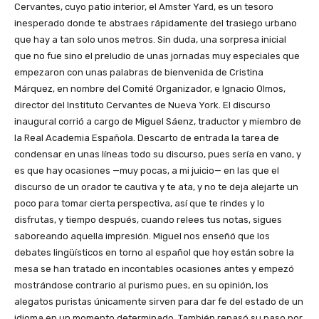
Cervantes, cuyo patio interior, el Amster Yard, es un tesoro
inesperado donde te abstraes rápidamente del trasiego urbano
que hay a tan solo unos metros. Sin duda, una sorpresa inicial
que no fue sino el preludio de unas jornadas muy especiales que
empezaron con unas palabras de bienvenida de Cristina
Márquez, en nombre del Comité Organizador, e Ignacio Olmos,
director del Instituto Cervantes de Nueva York. El discurso
inaugural corrió a cargo de Miguel Sáenz, traductor y miembro de
la Real Academia Española. Descarto de entrada la tarea de
condensar en unas líneas todo su discurso, pues sería en vano, y
es que hay ocasiones —muy pocas, a mi juicio— en las que el
discurso de un orador te cautiva y te ata, y no te deja alejarte un
poco para tomar cierta perspectiva, así que te rindes y lo
disfrutas, y tiempo después, cuando relees tus notas, sigues
saboreando aquella impresión. Miguel nos enseñó que los
debates lingüísticos en torno al español que hoy están sobre la
mesa se han tratado en incontables ocasiones antes y empezó
mostrándose contrario al purismo pues, en su opinión, los
alegatos puristas únicamente sirven para dar fe del estado de un
idioma en un momento determinado. También repasó su paso por