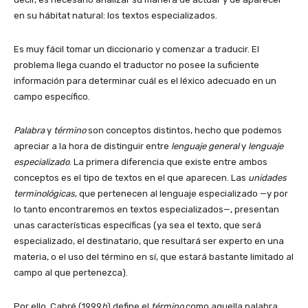
en su hábitat natural: los textos especializados.
Es muy fácil tomar un diccionario y comenzar a traducir. El
problema llega cuando el traductor no posee la suficiente
información para determinar cuál es el léxico adecuado en un
campo específico.
Palabra
y
término
son conceptos distintos, hecho que podemos
apreciar a la hora de distinguir entre
lenguaje general
y
lenguaje
especializado
. La primera diferencia que existe entre ambos
conceptos es el tipo de textos en el que aparecen. Las
unidades
terminológicas
, que pertenecen al lenguaje especializado
—y
por
lo tanto encontraremos en textos
especializados—,
presentan
unas características específicas (ya sea el texto, que será
especializado, el destinatario, que resultará ser experto en una
materia, o el uso del término en sí, que estará bastante limitado al
campo al que pertenezca).
Por ello, Cabré (1999
b
) define el
término
como aquella palabra