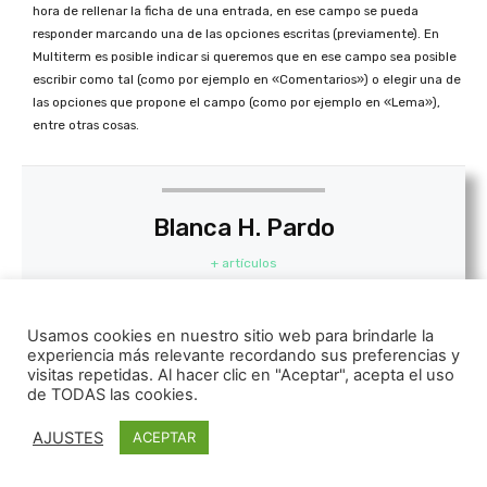
hora de rellenar la ficha de una entrada, en ese campo se pueda
responder marcando una de las opciones escritas (previamente). En
Multiterm es posible indicar si queremos que en ese campo sea posible
escribir como tal (como por ejemplo en «Comentarios») o elegir una de
las opciones que propone el campo (como por ejemplo en «Lema»),
entre otras cosas.
Blanca H. Pardo
+ artículos
Blanca H. Pardo es estudiante de doctorado en Traducción
Usamos cookies en nuestro sitio web para brindarle la
Médica. Trabaja como traductora autónoma EN/FR>ES y es
experiencia más relevante recordando sus preferencias y
gestora de proyectos en Blink Translations. Se licenció en
visitas repetidas. Al hacer clic en "Aceptar", acepta el uso
Traducción e Interpretación por la Universidad Pontificia
de TODAS las cookies.
Comillas y tiene un máster de especialización en
Traducción Médico-Sanitaria por la Universitat Jaume I.
AJUSTES
ACEPTAR