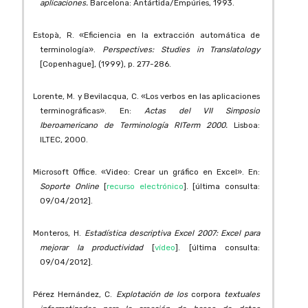
aplicaciones.
Barcelona: Antártida/Empúries, 1993.
Estopà, R. «Eficiencia en la extracción automática de
terminología».
Perspectives: Studies in Translatology
[Copenhague], (1999), p. 277-286.
Lorente, M. y Bevilacqua, C. «Los verbos en las aplicaciones
terminográficas». En:
Actas del VII Simposio
Iberoamericano de Terminología RITerm 2000.
Lisboa:
ILTEC, 2000.
Microsoft Office. «Video: Crear un gráfico en Excel». En:
Soporte Online
[
recurso electrónico
]. [última consulta:
09/04/2012].
Monteros, H.
Estadística descriptiva Excel 2007: Excel para
mejorar la productividad
[
vídeo
]. [última consulta:
09/04/2012].
Pérez Hernández, C.
Explotación de los
corpora
textuales