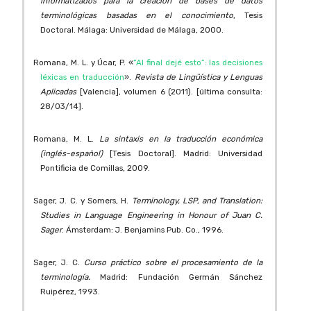
informatizados para la creación de bases de datos
terminológicas basadas en el conocimiento
, Tesis
Doctoral. Málaga: Universidad de Málaga, 2000.
Romana, M. L. y Úcar, P. «
“Al final dejé esto”: las decisiones
léxicas en traducción
».
Revista de Lingüística y Lenguas
Aplicadas
[Valencia], volumen 6 (2011). [última consulta:
28/03/14].
Romana, M. L.
La sintaxis en la traducción económica
(inglés-español)
[Tesis Doctoral]. Madrid: Universidad
Pontificia de Comillas, 2009.
Sager, J. C. y Somers, H.
Terminology, LSP, and Translation:
Studies in Language Engineering in Honour of Juan C.
Sager
. Ámsterdam: J. Benjamins Pub. Co., 1996.
Sager, J. C.
Curso práctico sobre el procesamiento de la
terminología.
Madrid: Fundación Germán Sánchez
Ruipérez, 1993.