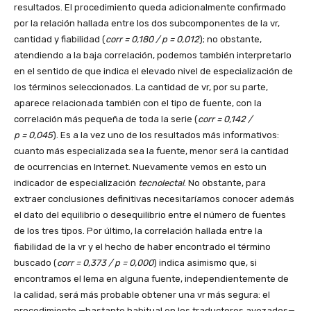
resultados. El procedimiento queda adicionalmente confirmado
por la relación hallada entre los dos subcomponentes de la vr,
cantidad y fiabilidad (
corr = 0,180 / p = 0,012
); no obstante,
atendiendo a la baja correlación, podemos también interpretarlo
en el sentido de que indica el elevado nivel de especialización de
los términos seleccionados. La cantidad de vr, por su parte,
aparece relacionada también con el tipo de fuente, con la
correlación más pequeña de toda la serie (
corr = 0,142 /
p = 0,045
). Es a la vez uno de los resultados más informativos:
cuanto más especializada sea la fuente, menor será la cantidad
de ocurrencias en Internet. Nuevamente vemos en esto un
indicador de especialización
tecnolectal
. No obstante, para
extraer conclusiones definitivas necesitaríamos conocer además
el dato del equilibrio o desequilibrio entre el número de fuentes
de los tres tipos. Por último, la correlación hallada entre la
fiabilidad de la vr y el hecho de haber encontrado el término
buscado (
corr = 0,373 / p = 0,000
) indica asimismo que, si
encontramos el lema en alguna fuente, independientemente de
la calidad, será más probable obtener una vr más segura: el
procedimiento —bastante habitual en los traductores avezados—