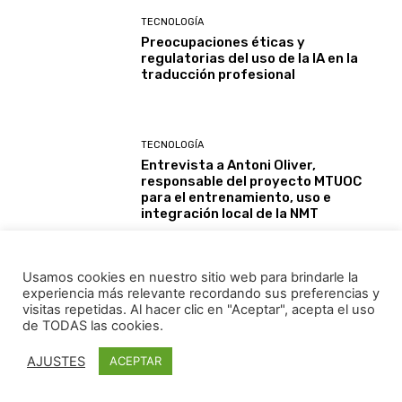
TECNOLOGÍA
Preocupaciones éticas y
regulatorias del uso de la IA en la
traducción profesional
TECNOLOGÍA
Entrevista a Antoni Oliver,
responsable del proyecto MTUOC
para el entrenamiento, uso e
integración local de la NMT
Cargar más
Usamos cookies en nuestro sitio web para brindarle la
experiencia más relevante recordando sus preferencias y
visitas repetidas. Al hacer clic en "Aceptar", acepta el uso
de TODAS las cookies.
AJUSTES
ACEPTAR
Reproducción parcial o total de contenidos o ilustraciones solo
con autorización por escrito de la redacción y citando autor y
fuente.