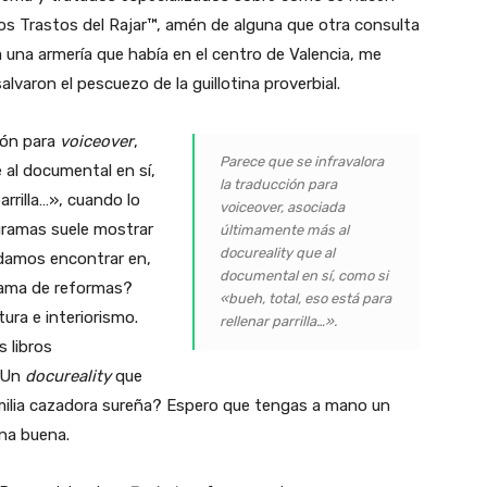
los Trastos del Rajar™, amén de alguna que otra consulta
a una armería que había en el centro de Valencia, me
salvaron el pescuezo de la guillotina proverbial.
ión para
voiceover
,
Parece que se infravalora
 al documental en sí,
la traducción para
arrilla…», cuando lo
voiceover, asociada
gramas suele mostrar
últimamente más al
docureality que al
podamos encontrar en,
documental en sí, como si
rama de reformas?
«bueh, total, eso está para
ura e interiorismo.
rellenar parrilla…».
 libros
 ¿Un
docureality
que
milia cazadora sureña? Espero que tengas a mano un
una buena.