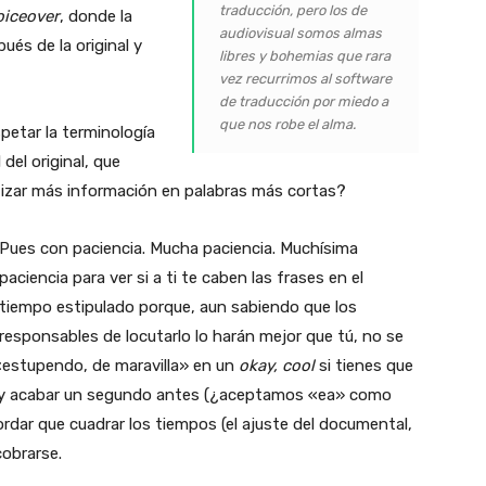
traducción, pero los de
oiceover
, donde la
audiovisual somos almas
és de la original y
libres y bohemias que rara
vez recurrimos al
software
de traducción por miedo a
que nos robe el alma.
etar la terminología
del original, que
tizar más información en palabras más cortas?
Pues con paciencia. Mucha paciencia. Muchísima
paciencia para ver si a ti te caben las frases en el
tiempo estipulado porque, aun sabiendo que los
responsables de locutarlo lo harán mejor que tú, no se
«estupendo, de maravilla» en un
okay, cool
si tienes que
l y acabar un segundo antes (¿aceptamos «ea» como
rdar que cuadrar los tiempos (el ajuste del documental,
cobrarse.