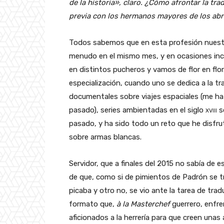
de la historia», claro. ¿Cómo afrontar la tr
previa con los hermanos mayores de los abr
Todos sabemos que en esta profesión nuestra
menudo en el mismo mes, y en ocasiones inc
en distintos pucheros y vamos de flor en flo
especialización, cuando uno se dedica a la tr
documentales sobre viajes espaciales (me h
pasado), series ambientadas en el siglo
xviii
s
pasado, y ha sido todo un reto que he disfr
sobre armas blancas.
Servidor, que a finales del 2015 no sabía de
de que, como si de pimientos de Padrón se 
picaba y otro no, se vio ante la tarea de trad
formato que,
à la Masterchef
guerrero, enfre
aficionados a la herrería para que creen unas