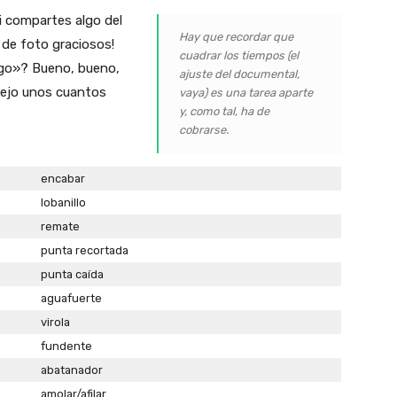
i compartes algo del
Hay que recordar que
s de foto graciosos!
cuadrar los tiempos (el
go»? Bueno, bueno,
ajuste del documental,
 dejo unos cuantos
vaya) es una tarea aparte
y, como tal, ha de
cobrarse.
encabar
lobanillo
remate
punta recortada
punta caída
aguafuerte
virola
fundente
abatanador
amolar/afilar