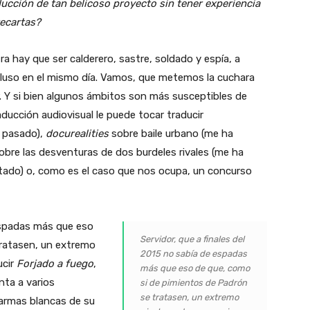
aducción de tan belicoso proyecto sin tener experiencia
ecartas?
 hay que ser calderero, sastre, soldado y espía, a
luso en el mismo día. Vamos, que metemos la cuchara
r. Y si bien algunos ámbitos son más susceptibles de
aducción audiovisual le puede tocar traducir
a pasado),
docurealities
sobre baile urbano (me ha
obre las desventuras de dos burdeles rivales (me ha
utado) o, como es el caso que nos ocupa, un concurso
 espadas más que eso
Servidor, que a finales del
tratasen, un extremo
2015 no sabía de espadas
ucir
Forjado a fuego
,
más que eso de que, como
nta a varios
si de pimientos de Padrón
se tratasen, un extremo
 armas blancas de su