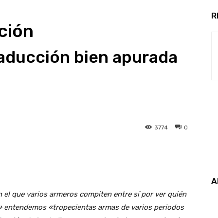
R
cción
aducción bien apurada
3774
0
A
 el que varios armeros compiten entre sí por ver quién
s» entendemos «tropecientas armas de varios periodos