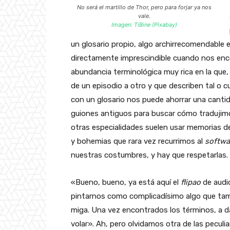
No será el martillo de Thor, pero para forjar ya nos
vale.
Imagen: TiBine (Pixabay)
un glosario propio, algo archirrecomendable
directamente imprescindible cuando nos enc
abundancia terminológica muy rica en la que
de un episodio a otro y que describen tal o c
con un glosario nos puede ahorrar una canti
guiones antiguos para buscar cómo tradujimo
otras especialidades suelen usar memorias de
y bohemias que rara vez recurrimos al
softwa
nuestras costumbres, y hay que respetarlas.
«Bueno, bueno, ya está aquí el
flipao
de audi
pintarnos como complicadísimo algo que ta
miga. Una vez encontrados los términos, a dar
volar». Ah, pero olvidamos otra de las peculi