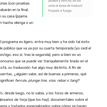
picaba y otro no, se vio
orias (con pruebas
ante la tarea de traducir
abarán en la final,
Forjado a fuego
.
n su casa (pijama
un hacha vikinga o un
El programa es ligero, entra muy bien y ha sido tal éxito
de público que va ya por su cuarta temporada (yo cedí el
testigo, eso sí, tras la segunda); pero si bien es un
concurso que se puede ver tranquilamente tirado en el
sofá, su traducción fue algo muy distinto. A fin de
cuentas, ¿alguien sabe, así de buenas a primeras, qué
significan
ferrule
,
plunge line
,
vise
,
rebar
o
tang
?
Yo, desde luego, no lo sabía, y los foros de armeros,
glosarios de forja (que los hay), documentales sobre el
tema y tratados especializados sobre cómo se hacen