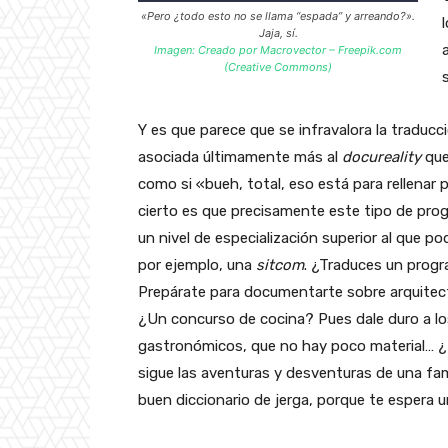
«Pero ¿todo esto no se llama “espada” y arreando?».
Jaja, sí.
Imagen: Creado por Macrovector – Freepik.com
(Creative Commons)
Y es que parece que se infravalora la traducc
asociada últimamente más al
docureality
que
como si «bueh, total, eso está para rellenar p
cierto es que precisamente este tipo de pro
un nivel de especialización superior al que 
por ejemplo, una
sitcom
. ¿Traduces un prog
Prepárate para documentarte sobre arquitect
¿Un concurso de cocina? Pues dale duro a los
gastronómicos, que no hay poco material…
sigue las aventuras y desventuras de una fa
buen diccionario de jerga, porque te espera 