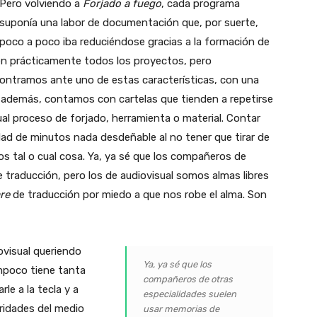
Pero volviendo a
Forjado a fuego
, cada programa
suponía una labor de documentación que, por suerte,
poco a poco iba reduciéndose gracias a la formación de
 en prácticamente todos los proyectos, pero
ontramos ante uno de estas características, con una
, además, contamos con cartelas que tienden a repetirse
ual proceso de forjado, herramienta o material. Contar
dad de minutos nada desdeñable al no tener que tirar de
s tal o cual cosa. Ya, ya sé que los compañeros de
 traducción, pero los de audiovisual somos almas libres
re
de traducción por miedo a que nos robe el alma. Son
ovisual queriendo
Ya, ya sé que los
mpoco tiene tanta
compañeros de otras
le a la tecla y a
especialidades suelen
aridades del medio
usar memorias de