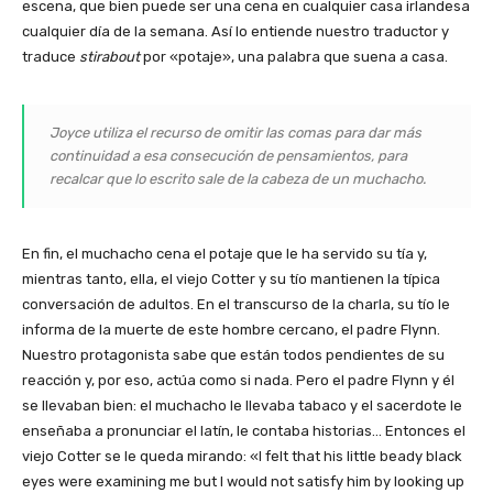
escena, que bien puede ser una cena en cualquier casa irlandesa
cualquier día de la semana. Así lo entiende nuestro traductor y
traduce
stirabout
por «potaje», una palabra que suena a casa.
Joyce utiliza el recurso de omitir las comas para dar más
continuidad a esa consecución de pensamientos, para
recalcar que lo escrito sale de la cabeza de un muchacho.
En fin, el muchacho cena el potaje que le ha servido su tía y,
mientras tanto, ella, el viejo Cotter y su tío mantienen la típica
conversación de adultos. En el transcurso de la charla, su tío le
informa de la muerte de este hombre cercano, el padre Flynn.
Nuestro protagonista sabe que están todos pendientes de su
reacción y, por eso, actúa como si nada. Pero el padre Flynn y él
se llevaban bien: el muchacho le llevaba tabaco y el sacerdote le
enseñaba a pronunciar el latín, le contaba historias… Entonces el
viejo Cotter se le queda mirando: «I felt that his little beady black
eyes were examining me but I would not satisfy him by looking up