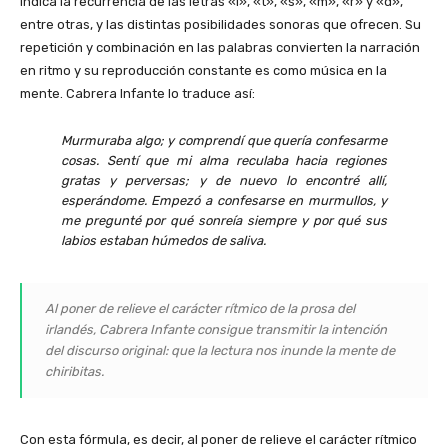
indica la recurrencia de las letras «i», «t», «s», «m», «r» y «d»,
entre otras, y las distintas posibilidades sonoras que ofrecen. Su
repetición y combinación en las palabras convierten la narración
en ritmo y su reproducción constante es como música en la
mente. Cabrera Infante lo traduce así:
Murmuraba algo; y comprendí que quería confesarme
cosas. Sentí que mi alma reculaba hacia regiones
gratas y perversas; y de nuevo lo encontré allí,
esperándome. Empezó a confesarse en murmullos, y
me pregunté por qué sonreía siempre y por qué sus
labios estaban húmedos de saliva.
Al poner de relieve el carácter rítmico de la prosa del
irlandés, Cabrera Infante consigue transmitir la intención
del discurso original: que la lectura nos inunde la mente de
chiribitas.
Con esta fórmula, es decir, al poner de relieve el carácter rítmico