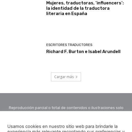
Mujeres, traductoras, ‘influencers’:
la identidad de la traductora
literaria en España
ESCRITORES TRADUCTORES
Richard F. Burton e Isabel Arundell
Cargar más
Reproducción parcial o total de contenidos o ilustraciones solo
con autorización por escrito de la redacción y citando autor y
fuente.
Usamos cookies en nuestro sitio web para brindarle la
experiencia más relevante recordando sus preferencias y