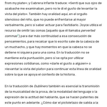
from my plate»; y Cabrera Infante traduce: «Sentí que sus ojos de
azabache me examinaban, pero no le di el gusto de levantar la
vista del plato». También hay oralidad aquí, en el orgullo
silencioso del niño, que no puede enfrentarse al mayor
verbalmente, pero sí saber actuar para fastidiarlo. Joyce utiliza el
recurso de omitir las comas (aquello que él llamaba
perverted
2
commas
) para dar más continuidad a esa consecución de
pensamientos, para recalcar que lo escrito sale de la cabeza de
un muchacho, y que hay momentos en que la cabeza no se
detiene ni siquiera para una coma. En la traducción no se
mantiene esta puntuación, pero sí se opta por utilizar
expresiones cotidianas, como «darle el gusto a alguien» o
«levantar la vista del plato» para continuar esta línea de oralidad
sobre la que se apoya el contexto de la historia.
En la traducción de
Dubliners
también es esencial la transmisión
de la musicalidad de la prosa, de la modalidad del lenguaje o la
expresión de la actitud del hablante, que se hacen patentes de
este punto en adelante. ¿Cómo dar el pistoletazo de salida a la