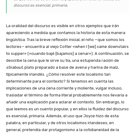
discurso es esencial, primaria.
La oralidad del discurso es visible en otros ejemplos que irán
apareciendo a medida que contamos la historia de esta manera
lingüística. Tras la breve reflexión inicial, el niño —que somos los
lectores— encuentra al viejo Cotter «when I [we] came downstairs
to supper» («cuando bajé [bajamos] a cenar»). A continuación, se
describe la cena que le sirve su tía, una estupenda ración de
stirabout
, plato preparado a base de avena y harina de maíz,
típicamente irlandés. ¿Cómo resolver este localismo tan
determinante para el contexto? Si tenemos en cuenta las
implicaciones de una cena corriente y moliente, vulgar incluso,
trasladar el término de forma literal probablemente nos llevaría a
añadir una explicación para aclarar el contexto. Sin embargo, lo
que leemos es un cuento popular, y en ellos la fluidez del discurso
es esencial, primaria. Además, el uso que Joyce hizo de esta
palabra, en particular, y de otros localismos irlandeses, en
general, pretendía dar protagonismo a la cotidianeidad de la