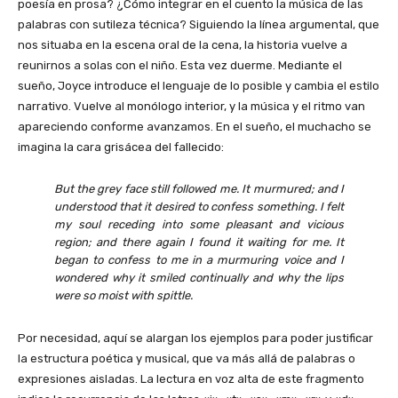
poesía en prosa? ¿Cómo integrar en el cuento la música de las
palabras con sutileza técnica? Siguiendo la línea argumental, que
nos situaba en la escena oral de la cena, la historia vuelve a
reunirnos a solas con el niño. Esta vez duerme. Mediante el
sueño, Joyce introduce el lenguaje de lo posible y cambia el estilo
narrativo. Vuelve al monólogo interior, y la música y el ritmo van
apareciendo conforme avanzamos. En el sueño, el muchacho se
imagina la cara grisácea del fallecido:
But the grey face still followed me. It murmured; and I
understood that it desired to confess something. I felt
my soul receding into some pleasant and vicious
region; and there again I found it waiting for me. It
began to confess to me in a murmuring voice and I
wondered why it smiled continually and why the lips
were so moist with spittle.
Por necesidad, aquí se alargan los ejemplos para poder justificar
la estructura poética y musical, que va más allá de palabras o
expresiones aisladas. La lectura en voz alta de este fragmento