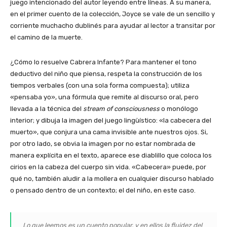
juego intencionado del autor leyendo entre líneas. A su manera,
en el primer cuento de la colección, Joyce se vale de un sencillo y
corriente muchacho dublinés para ayudar al lector a transitar por
el camino de la muerte.
¿Cómo lo resuelve Cabrera Infante? Para mantener el tono
deductivo del niño que piensa, respeta la construcción de los
tiempos verbales (con una sola forma compuesta); utiliza
«pensaba yo», una fórmula que remite al discurso oral, pero
llevada a la técnica del
stream of consciousness
o monólogo
interior; y dibuja la imagen del juego lingüístico: «la cabecera del
muerto», que conjura una cama invisible ante nuestros ojos. Si,
por otro lado, se obvia la imagen por no estar nombrada de
manera explícita en el texto, aparece ese diablillo que coloca los
cirios en la cabeza del cuerpo sin vida. «Cabecera» puede, por
qué no, también aludir a la mollera en cualquier discurso hablado
o pensado dentro de un contexto; el del niño, en este caso.
Lo que leemos es un cuento popular, y en ellos la fluidez del