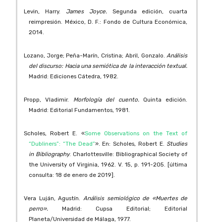
Levin, Harry.
James Joyce.
Segunda edición, cuarta
reimpresión. México, D. F.: Fondo de Cultura Económica,
2014.
Lozano, Jorge; Peña-Marín, Cristina; Abril, Gonzalo.
Análisis
del discurso: Hacia una semiótica de la interacción textual.
Madrid: Ediciones Cátedra, 1982.
Propp, Vladimir.
Morfología del cuento.
Quinta edición.
Madrid: Editorial Fundamentos, 1981.
Scholes, Robert E. «
Some Observations on the Text of
“Dubliners”: “The Dead”
». En: Scholes, Robert E.
Studies
in Bibliography
. Charlottesville: Bibliographical Society of
the University of Virginia, 1962. V. 15, p. 191-205. [última
consulta: 18 de enero de 2019].
Vera Luján, Agustín.
Análisis semiológico de «Muertes de
perro».
Madrid: Cupsa Editorial; Editorial
Planeta/Universidad de Málaga, 1977.