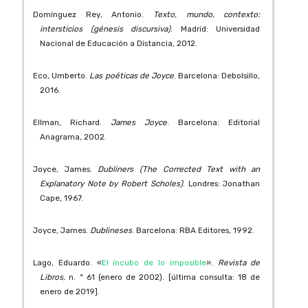
Domínguez Rey
,
Antonio.
Texto, mundo, contexto:
intersticios (génesis discursiva)
. Madrid: Universidad
Nacional de Educación a Distancia, 2012.
Eco, Umberto.
Las poéticas de Joyce
. Barcelona: Debolsillo,
2016.
Ellman, Richard.
James Joyce
. Barcelona: Editorial
Anagrama, 2002.
Joyce, James.
Dubliners (The Corrected Text with an
Explanatory Note by Robert Scholes)
. Londres: Jonathan
Cape, 1967.
Joyce, James.
Dublineses
. Barcelona: RBA Editores, 1992.
Lago, Eduardo. «
El íncubo de lo imposible
».
Revista de
Libros,
n. º 61 (enero de 2002). [última consulta: 18 de
enero de 2019].