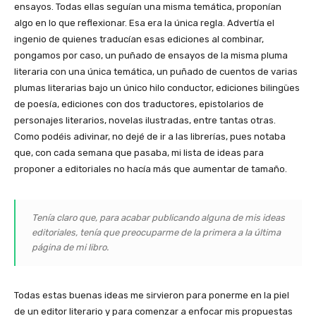
ensayos. Todas ellas seguían una misma temática, proponían
algo en lo que reflexionar. Esa era la única regla. Advertía el
ingenio de quienes traducían esas ediciones al combinar,
pongamos por caso, un puñado de ensayos de la misma pluma
literaria con una única temática, un puñado de cuentos de varias
plumas literarias bajo un único hilo conductor, ediciones bilingües
de poesía, ediciones con dos traductores, epistolarios de
personajes literarios, novelas ilustradas, entre tantas otras.
Como podéis adivinar, no dejé de ir a las librerías, pues notaba
que, con cada semana que pasaba, mi lista de ideas para
proponer a editoriales no hacía más que aumentar de tamaño.
Tenía claro que, para acabar publicando alguna de mis ideas
editoriales, tenía que preocuparme de la primera a la última
página de mi libro.
Todas estas buenas ideas me sirvieron para ponerme en la piel
de un editor literario y para comenzar a enfocar mis propuestas