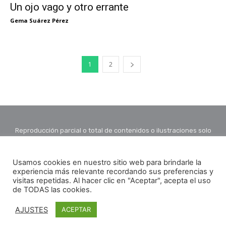
Un ojo vago y otro errante
Gema Suárez Pérez
1
2
Reproducción parcial o total de contenidos o ilustraciones solo
con autorización por escrito de la redacción y citando autor y
fuente.
Usamos cookies en nuestro sitio web para brindarle la
experiencia más relevante recordando sus preferencias y
visitas repetidas. Al hacer clic en "Aceptar", acepta el uso
de TODAS las cookies.
AJUSTES
ACEPTAR
© Copyright - La Linterna del Traductor
Aviso legal y política de privacidad
Política de cookies