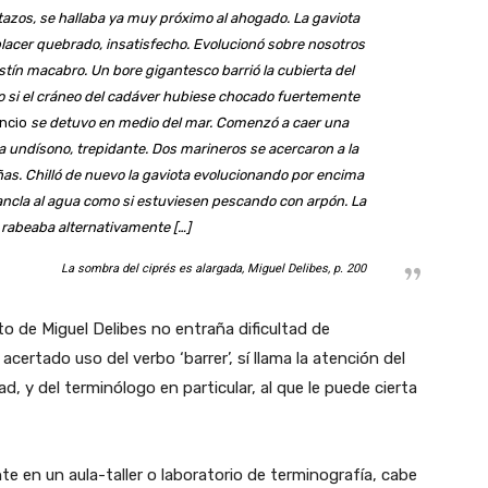
tazos, se hallaba ya muy próximo al ahogado. La gaviota
placer quebrado, insatisfecho. Evolucionó sobre nosotros
stín macabro. Un bore gigantesco barrió la cubierta del
o si el cráneo del cadáver hubiese chocado fuertemente
ncio
se detuvo en medio del mar. Comenzó a caer una
ba undísono, trepidante. Dos marineros se acercaron a la
as. Chilló de nuevo la gaviota evolucionando por encima
 ancla al agua como si estuviesen pescando con arpón. La
 rabeaba alternativamente […]
La sombra del ciprés es alargada,
Miguel Delibes, p. 200
to de Miguel Delibes no entraña dificultad de
acertado uso del verbo ‘barrer’, sí llama la atención del
dad, y del terminólogo en particular, al que le puede cierta
e en un aula-taller o laboratorio de terminografía, cabe