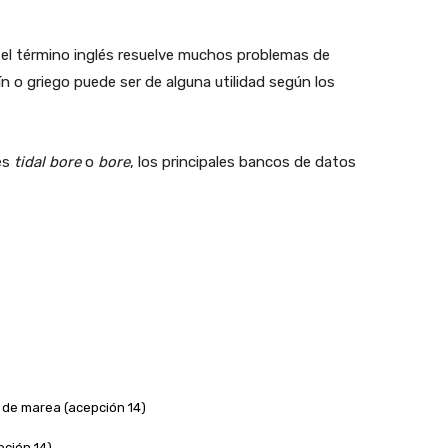
el término inglés resuelve muchos problemas de
ín o griego puede ser de alguna utilidad según los
és
tidal bore
o
bore
, los principales bancos de datos
 de marea (acepción 14)
pción 14)