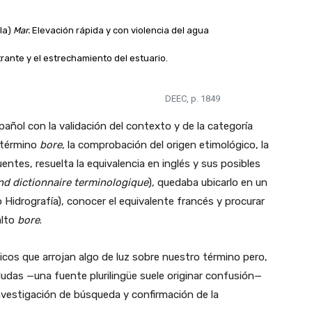
ola)
Mar.
Elevación rápida y con violencia del agua
trante y el estrechamiento del estuario.
DEEC, p. 1849
pañol con la validación del contexto y de la categoría
l término
bore
, la comprobación del origen etimológico, la
fuentes, resuelta la equivalencia en inglés y sus posibles
nd dictionnaire terminologique
), quedaba ubicarlo en un
o Hidrografía), conocer el equivalente francés y procurar
alto
bore
.
os que arrojan algo de luz sobre nuestro término pero,
 dudas
—una
fuente plurilingüe suele originar
confusión—
vestigación de búsqueda y confirmación de la