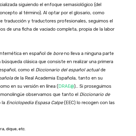
ecializada siguiendo el enfoque semasiológico (del
ncepto al término). Al optar por el glosario, como
e traducción y traductores profesionales, seguimos el
os de una ficha de vaciado completa, propia de la labor
internética en español de
bore
no lleva a ninguna parte
 búsqueda clásica que consiste en realizar una primera
español, como el
Diccionario del español actual
de
spañola
de la Real Academia Española, tanto en su
omo en su versión en línea (
DRAE@
)… Si proseguimos
 monolingüe observamos que tanto el
Diccionario de
 la
Enciclopedia Espasa
Calpe
(EEC) lo recogen con las
a, dique, etc.