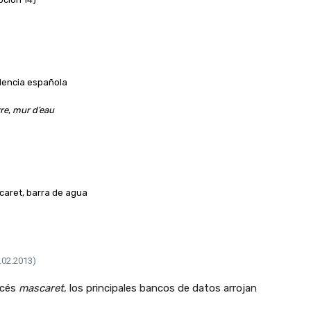
lencia española
re
,
mur d’eau
caret, barra de agua
.02.2013)
ncés
mascaret
, los principales bancos de datos arrojan