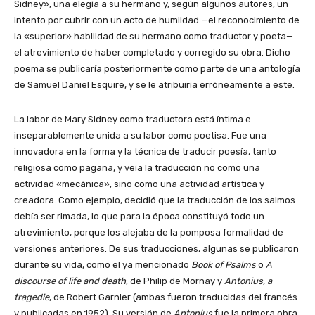
Sidney», una elegía a su hermano y, según algunos autores, un
intento por cubrir con un acto de humildad
—el
reconocimiento de
la «superior» habilidad de su hermano como traductor y
poeta—
el atrevimiento de haber completado y corregido su obra. Dicho
poema se publicaría posteriormente como parte de una antología
de Samuel Daniel Esquire, y se le atribuiría erróneamente a este.
La labor de Mary Sidney como traductora está íntima e
inseparablemente unida a su labor como poetisa. Fue una
innovadora en la forma y la técnica de traducir poesía, tanto
religiosa como pagana, y veía la traducción no como una
actividad «mecánica», sino como una actividad artística y
creadora. Como ejemplo, decidió que la traducción de los salmos
debía ser rimada, lo que para la época constituyó todo un
atrevimiento, porque los alejaba de la pomposa formalidad de
versiones anteriores. De sus traducciones, algunas se publicaron
durante su vida, como el ya mencionado
Book of Psalms
o
A
discourse of life and death
, de Philip de Mornay y
Antonius, a
tragedie
, de Robert Garnier (ambas fueron traducidas del francés
y publicadas en 1952). Su versión de
Antonius
fue la primera obra