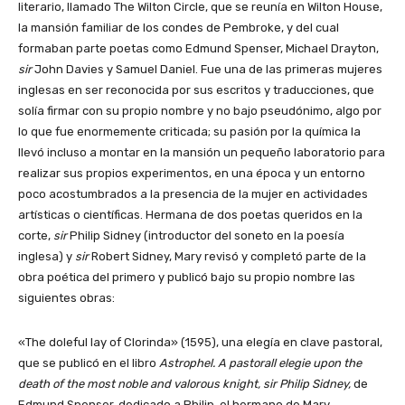
literario, llamado The Wilton Circle, que se reunía en Wilton House,
la mansión familiar de los condes de Pembroke, y del cual
formaban parte poetas como Edmund Spenser, Michael Drayton,
sir
John Davies y Samuel Daniel. Fue una de las primeras mujeres
inglesas en ser reconocida por sus escritos y traducciones, que
solía firmar con su propio nombre y no bajo pseudónimo, algo por
lo que fue enormemente criticada; su pasión por la química la
llevó incluso a montar en la mansión un pequeño laboratorio para
realizar sus propios experimentos, en una época y un entorno
poco acostumbrados a la presencia de la mujer en actividades
artísticas o científicas. Hermana de dos poetas queridos en la
corte,
sir
Philip Sidney (introductor del soneto en la poesía
inglesa) y
sir
Robert Sidney, Mary revisó y completó parte de la
obra poética del primero y publicó bajo su propio nombre las
siguientes obras:
«The doleful lay of Clorinda» (1595), una elegía en clave pastoral,
que se publicó en el libro
Astrophel. A pastorall elegie upon the
death of the most noble and valorous knight, sir Philip Sidney,
de
Edmund Spenser, dedicado a Philip, el hermano de Mary.