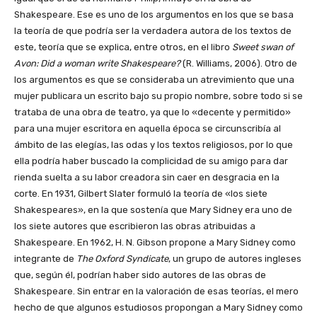
Shakespeare. Ese es uno de los argumentos en los que se basa
la teoría de que podría ser la verdadera autora de los textos de
este, teoría que se explica, entre otros, en el libro
Sweet swan of
Avon: Did a woman write Shakespeare?
(R. Williams, 2006). Otro de
los argumentos es que se consideraba un atrevimiento que una
mujer publicara un escrito bajo su propio nombre, sobre todo si se
trataba de una obra de teatro, ya que lo «decente y permitido»
para una mujer escritora en aquella época se circunscribía al
ámbito de las elegías, las odas y los textos religiosos, por lo que
ella podría haber buscado la complicidad de su amigo para dar
rienda suelta a su labor creadora sin caer en desgracia en la
corte. En 1931, Gilbert Slater formuló la teoría de «los siete
Shakespeares», en la que sostenía que Mary Sidney era uno de
los siete autores que escribieron las obras atribuidas a
Shakespeare. En 1962, H. N. Gibson propone a Mary Sidney como
integrante de
The Oxford Syndicate
, un grupo de autores ingleses
que, según él, podrían haber sido autores de las obras de
Shakespeare. Sin entrar en la valoración de esas teorías, el mero
hecho de que algunos estudiosos propongan a Mary Sidney como