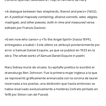
«A dialogue between two shepherds, thenot and piers» (1602),
en
A poetical rhapsody containing, diverse sonnets, odes, elegies,
madrigals, and other poesies, both in rime and measured verse
,
editado por Francis Davison.
«Even now who cares» y «To the Angel Spirit» (hacia 1599),
entregados a Isabel I. Este último se atribuyó posteriormente por
error a Samuel Daniel Esquire, ya que se publicó en 1923 en la
obra
The whole works of Samuel Daniel Esquire in poetri
.
Mary Sidney murió de viruela. Su epitafio poético lo escribió el
dramaturgo Ben Johnson. Fue la primera mujer inglesa a la que
se representó gráficamente enmarcada con la corona de laurel
reservada a los poetas, una distinción que hasta entonces se
había reservado exclusivamente a hombres (retrato pintado en
1618 por Simon van de Passe).