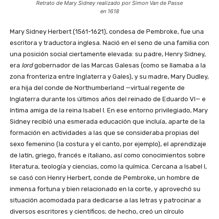
Retrato de Mary Sidney realizado por Simon Van de Passe
en 1618
Mary Sidney Herbert (1561-1621), condesa de Pembroke, fue una
escritora y traductora inglesa. Nació en el seno de una familia con
una posición social ciertamente elevada: su padre, Henry Sidney,
era
lord
gobernador de las Marcas Galesas (como se llamaba a la
zona fronteriza entre Inglaterra y Gales), y su madre, Mary Dudley,
era hija del conde de Northumberland
—virtual
regente de
Inglaterra durante los últimos años del reinado de Eduardo
VI—
e
íntima amiga de la reina Isabel I. En ese entorno privilegiado, Mary
Sidney recibió una esmerada educación que incluía, aparte de la
formación en actividades a las que se consideraba propias del
sexo femenino (la costura y el canto, por ejemplo), el aprendizaje
de latín, griego, francés e italiano, así como conocimientos sobre
literatura, teología y ciencias, como la química. Cercana a Isabel I,
se casó con Henry Herbert, conde de Pembroke, un hombre de
inmensa fortuna y bien relacionado en la corte, y aprovechó su
situación acomodada para dedicarse a las letras y patrocinar a
diversos escritores y científicos; de hecho, creó un círculo