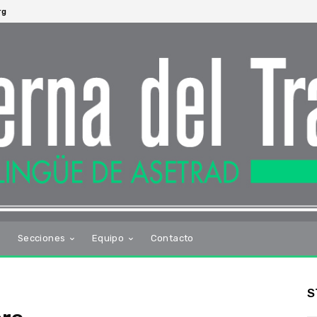
rg
s
Secciones
Equipo
Contacto
S