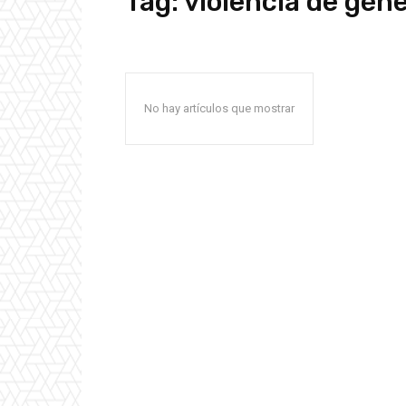
Tag:
violencia de gén
No hay artículos que mostrar