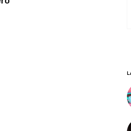
ero
L