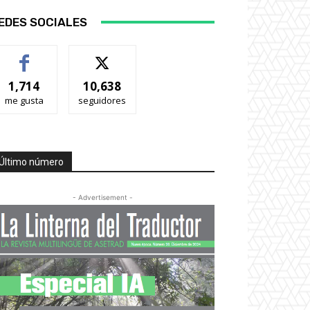
EDES SOCIALES
1,714
10,638
me gusta
seguidores
Último número
- Advertisement -