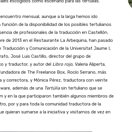
cales escogidos como escenario para las tertulias.
 encuentro mensual, aunque a la larga hemos ido
función de la disponibilidad de los posibles tertulianos
sencia de profesionales de la traducción en Castellón.
bre de 2013 en el Restaurante La Arbequina, han pasado
e Traducción y Comunicación de la Universitat Jaume I,
fo, José Luis Castillo, director del grupo de
o y traductor, y autor del
Libro rojo
, Valeria Aliperta,
ofundadora de The Freelance Box, Rocío Serrano, más
 y correctora, y Mónica Pérez, traductora con veinte
oftware, además de una
Tertúlia
sin tertuliano que se
ssim y en la que participaron también algunos miembros de
ro, por y para toda la comunidad traductora de la
e quieran sumarse a la iniciativa y visitarnos de vez en