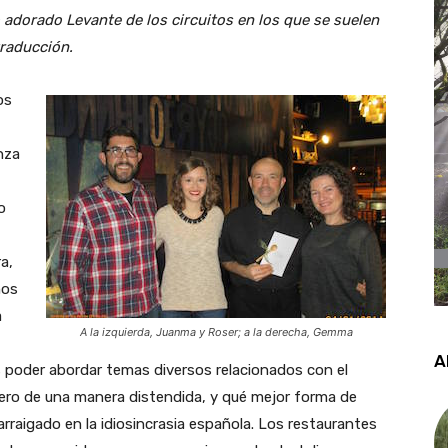
adorado Levante de los circuitos en los que se suelen
traducción.
os
nza
o
a,
nos
a
A la izquierda, Juanma y Roser; a la derecha, Gemma
A
s poder abordar temas diversos relacionados con el
pero de una manera distendida, y qué mejor forma de
rraigado en la idiosincrasia española. Los restaurantes