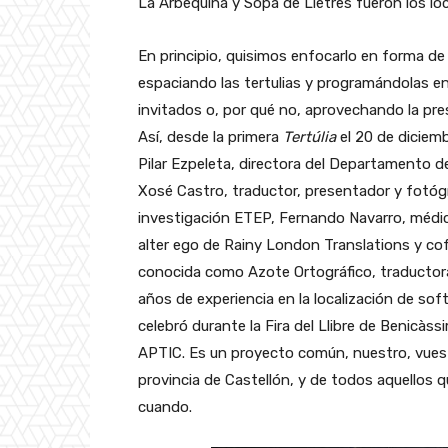
La Arbequina y Sopa de Lletres fueron los lo
En principio, quisimos enfocarlo en forma de
espaciando las tertulias y programándolas en 
invitados o, por qué no, aprovechando la pre
Así, desde la primera
Tertúlia
el 20 de diciem
Pilar Ezpeleta, directora del Departamento d
Xosé Castro, traductor, presentador y fotógra
investigación ETEP, Fernando Navarro, médic
alter ego de Rainy London Translations y c
conocida como Azote Ortográfico, traductora
años de experiencia en la localización de s
celebró durante la Fira del Llibre de Benicà
APTIC. Es un proyecto común, nuestro, vuest
provincia de Castellón, y de todos aquellos qu
cuando.