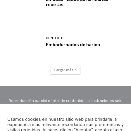
recetas
CONTEXTO
Embadurnados de harina
Cargar más
Reproducción parcial o total de contenidos o ilustraciones solo
con autorización por escrito de la redacción y citando autor y
fuente.
Usamos cookies en nuestro sitio web para brindarle la
experiencia más relevante recordando sus preferencias y
visitas repetidas. Al hacer clic en "Aceptar", acepta el uso