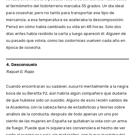
el termómetro del todoterreno marcaba 35 grados. Un día ideal
para cosechar, pero no tanto para transportar ese tipo de
mercancía, a esa temperatura se aceleraba la descomposición.
Pensó en cómo había cambiado su vida en 48 horas. Solo dos
días antes había recibido la carta y luego apareció él. Alguien de
su pasado que volvía, como las codornices vuelven cada año en
época de cosecha.
4. Desconsuelo
Raquel G. Rojas
Cuando encontraran su cadáver, susurró mentalmente a la negra
boca de su Beretta 92, aún habría algún compañero que dudaría
de que hubiese sido un suicidio. Alguno de esos recién salidos de
la Academia, con la cabeza llena de estadísticas y teorías sobre
análisis de la conducta; después de todo apenas un uno por
ciento de las mujeres en España se quitaban la vida con un arma
de fuego. Puede que ni siquiera les convenciera el hecho de ver
junto al cuerpo esa caja, sin matasellos, con lo que quedaba del