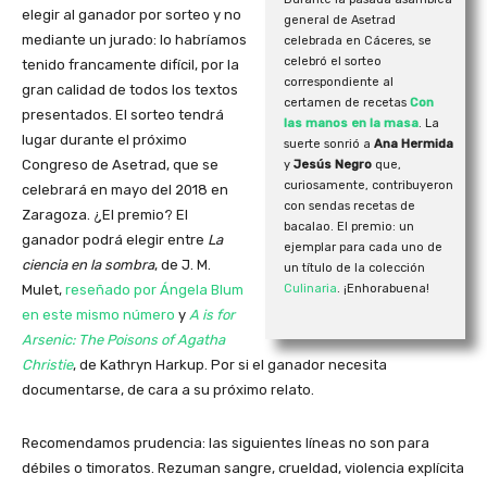
elegir al ganador por sorteo y no
general de Asetrad
mediante un jurado: lo habríamos
celebrada en Cáceres, se
celebró el sorteo
tenido francamente difícil, por la
correspondiente al
gran calidad de todos los textos
certamen de recetas
Con
presentados. El sorteo tendrá
las manos en la masa
. La
lugar durante el próximo
suerte sonrió a
Ana Hermida
Congreso de Asetrad, que se
y
Jesús Negro
que,
curiosamente, contribuyeron
celebrará en mayo del 2018 en
con sendas recetas de
Zaragoza. ¿El premio? El
bacalao. El premio: un
ganador podrá elegir entre
La
ejemplar para cada uno de
ciencia en la sombra
, de J. M.
un título de la colección
Mulet,
reseñado por Ángela Blum
Culinaria
. ¡Enhorabuena!
en este mismo número
y
A is for
Arsenic: The Poisons of Agatha
Christie
, de Kathryn Harkup. Por si el ganador necesita
documentarse, de cara a su próximo relato.
Recomendamos prudencia: las siguientes líneas no son para
débiles o timoratos. Rezuman sangre, crueldad, violencia explícita