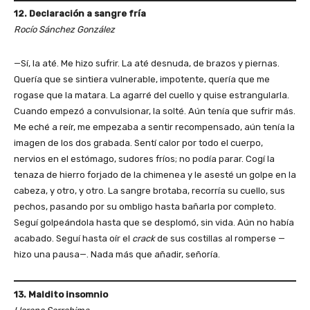
12. Declaración a sangre fría
Rocío Sánchez González
—Sí, la até. Me hizo sufrir. La até desnuda, de brazos y piernas.
Quería que se sintiera vulnerable, impotente, quería que me
rogase que la matara. La agarré del cuello y quise estrangularla.
Cuando empezó a convulsionar, la solté. Aún tenía que sufrir más.
Me eché a reír, me empezaba a sentir recompensado, aún tenía la
imagen de los dos grabada. Sentí calor por todo el cuerpo,
nervios en el estómago, sudores fríos; no podía parar. Cogí la
tenaza de hierro forjado de la chimenea y le asesté un golpe en la
cabeza, y otro, y otro. La sangre brotaba, recorría su cuello, sus
pechos, pasando por su ombligo hasta bañarla por completo.
Seguí golpeándola hasta que se desplomó, sin vida. Aún no había
acabado. Seguí hasta oír el
crack
de sus costillas al romperse —
hizo una pausa—. Nada más que añadir, señoría.
13. Maldito insomnio