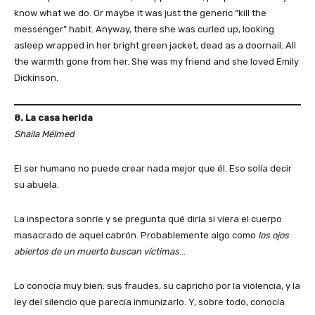
know what we do. Or maybe it was just the generic “kill the
messenger” habit. Anyway, there she was curled up, looking
asleep wrapped in her bright green jacket, dead as a doornail. All
the warmth gone from her. She was my friend and she loved Emily
Dickinson.
8. La casa herida
Shaila Mélmed
El ser humano no puede crear nada mejor que él. Eso solía decir
su abuela.
La inspectora sonríe y se pregunta qué diría si viera el cuerpo
masacrado de aquel cabrón. Probablemente algo como
los ojos
abiertos de un muerto buscan víctimas
…
Lo conocía muy bien: sus fraudes, su capricho por la violencia, y la
ley del silencio que parecía inmunizarlo. Y, sobre todo, conocía