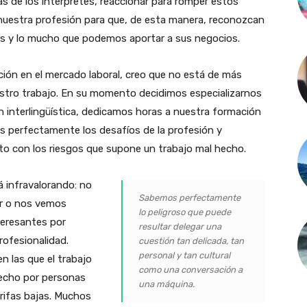
s de los intérpretes, reaccionar para romper estos
s nuestra profesión para que, de esta manera, reconozcan
mos y lo mucho que podemos aportar a sus negocios.
ción en el mercado laboral, creo que no está de más
uestro trabajo. En su momento decidimos especializarnos
ón interlingüística, dedicamos horas a nuestra formación
perfectamente los desafíos de la profesión y
to con los riesgos que supone un trabajo mal hecho.
 infravalorando: no
Sabemos perfectamente
ar o nos vemos
lo peligroso que puede
teresantes por
resultar delegar una
rofesionalidad.
cuestión tan delicada, tan
personal y tan cultural
 las que el trabajo
como una conversación a
echo por personas
una máquina.
rifas bajas. Muchos