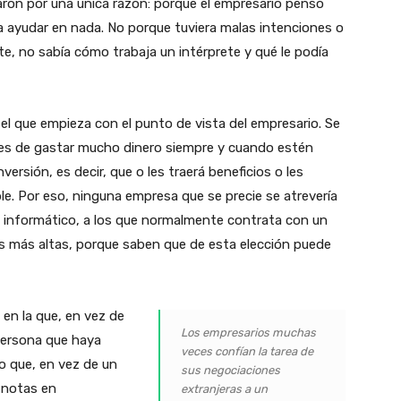
aron por una única razón: porque el empresario pensó
a a ayudar en nada. No porque tuviera malas intenciones o
nte, no sabía cómo trabaja un intérprete y qué le podía
, el que empieza con el punto de vista del empresario. Se
s de gastar mucho dinero siempre y cuando estén
ersión, es decir, que o les traerá beneficios o les
le. Por eso, ninguna empresa que se precie se atrevería
n informático, a los que normalmente contrata con un
fas más altas, porque saben que de esta elección puede
n la que, en vez de
Los empresarios muchas
persona que haya
veces confían la tarea de
o que, en vez de un
sus negociaciones
 notas en
extranjeras a un