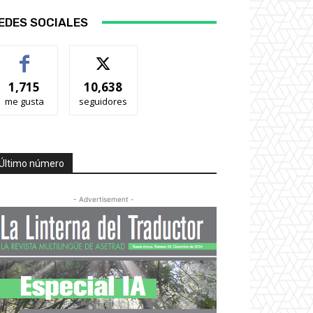
EDES SOCIALES
1,715
10,638
me gusta
seguidores
Último número
- Advertisement -