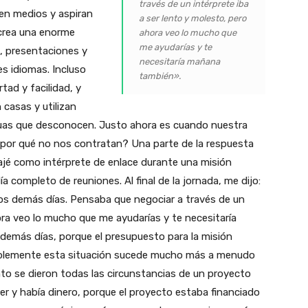
través de un intérprete iba
nen medios y aspiran
a ser lento y molesto, pero
 crea una enorme
ahora veo lo mucho que
me ayudarías y te
, presentaciones y
necesitaría mañana
s idiomas. Incluso
también».
tad y facilidad, y
casas y utilizan
enguas que desconocen. Justo ahora es cuando nuestra
¿por qué no nos contratan? Una parte de la respuesta
bajé como intérprete de enlace durante una misión
a completo de reuniones. Al final de la jornada, me dijo:
os demás días. Pensaba que negociar a través de un
ora veo lo mucho que me ayudarías y te necesitaría
demás días, porque el presupuesto para la misión
ablemente esta situación sucede mucho más a menudo
o se dieron todas las circunstancias de un proyecto
cer y había dinero, porque el proyecto estaba financiado