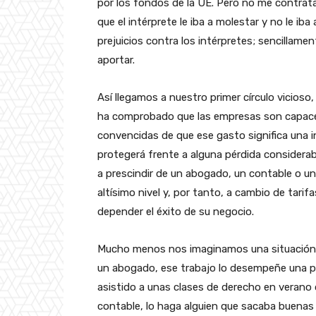
por los fondos de la UE. Pero no me contrat
que el intérprete le iba a molestar y no le ib
prejuicios contra los intérpretes; sencillame
aportar.
Así llegamos a nuestro primer círculo vicioso
ha comprobado que las empresas son capace
convencidas de que ese gasto significa una inv
protegerá frente a alguna pérdida considerab
a prescindir de un abogado, un contable o u
altísimo nivel y, por tanto, a cambio de tari
depender el éxito de su negocio.
Mucho menos nos imaginamos una situación e
un abogado, ese trabajo lo desempeñe una 
asistido a unas clases de derecho en verano 
contable, lo haga alguien que sacaba buenas