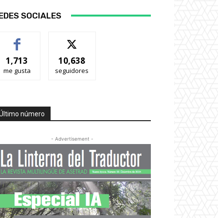
EDES SOCIALES
1,713
10,638
me gusta
seguidores
Último número
- Advertisement -