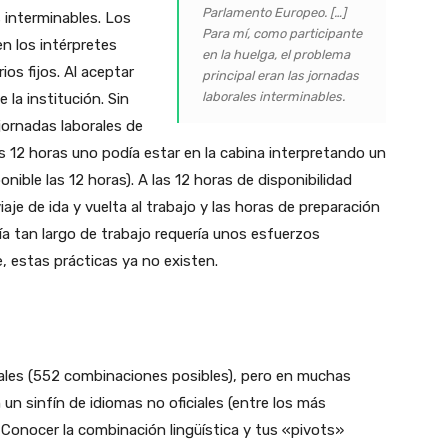
Parlamento Europeo. […]
s interminables. Los
Para mí, como participante
n los intérpretes
en la huelga, el problema
os fijos. Al aceptar
principal eran las jornadas
laborales interminables.
 la institución. Sin
jornadas laborales de
 12 horas uno podía estar en la cabina interpretando un
nible las 12 horas). A las 12 horas de disponibilidad
iaje de ida y vuelta al trabajo y las horas de preparación
ía tan largo de trabajo requería unos esfuerzos
estas prácticas ya no existen.
iales (552 combinaciones posibles), pero en muchas
un sinfín de idiomas no oficiales (entre los más
). Conocer la combinación lingüística y tus «pivots»