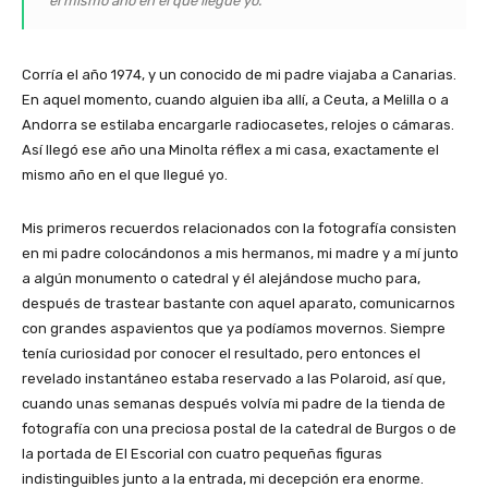
el mismo año en el que llegué yo.
Corría el año 1974, y un conocido de mi padre viajaba a Canarias.
En aquel momento, cuando alguien iba allí, a Ceuta, a Melilla o a
Andorra se estilaba encargarle radiocasetes, relojes o cámaras.
Así llegó ese año una Minolta réflex a mi casa, exactamente el
mismo año en el que llegué yo.
Mis primeros recuerdos relacionados con la fotografía consisten
en mi padre colocándonos a mis hermanos, mi madre y a mí junto
a algún monumento o catedral y él alejándose mucho para,
después de trastear bastante con aquel aparato, comunicarnos
con grandes aspavientos que ya podíamos movernos. Siempre
tenía curiosidad por conocer el resultado, pero entonces el
revelado instantáneo estaba reservado a las Polaroid, así que,
cuando unas semanas después volvía mi padre de la tienda de
fotografía con una preciosa postal de la catedral de Burgos o de
la portada de El Escorial con cuatro pequeñas figuras
indistinguibles junto a la entrada, mi decepción era enorme.