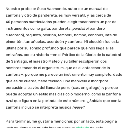
Nuestro profesor Suso Vaamonde, autor de un manual de
zanfona y otro de pandereta, es muy versátil, y las cerca de
40 personas matriculadas pueden elegir tocar hasta un par de
instrumentos como gaita, pandereta,
pandeiro
(pandero
cuadrado), requinta, ocarina, tamboril, bombo, conchas, lata de
pimentón, tarrañuelas, acordeón y zanfona. Mi elección fue esta
última por su sonido profundo que parece que nos llega a las
entrañas, por su historia
—en
el Pórtico de la Gloria de la catedral
de Santiago, el maestro Mateo y su taller esculpieron dos
hombres tocando el organistrum, que es el antecesor de la
zanfona—,
porque me parece un instrumento muy completo, dado
que es de cuerda, tiene teclado, una manivela e incorpora
percusión a través del llamado perro (
can
, en gallego), y porque
puede adoptar un estilo más clásico o moderno, como la zanfona
azul que figura en la portada de este número. ¿Sabíais que con la
zanfona incluso se interpreta música
heavy
?
Para terminar, me gustaría mencionar, por un lado, esta página
web en donde se puede leer una breve
historia
de este