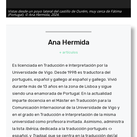
Vistas desde un poyo lateral del castillo de Ourém, muy cerca de Fátima
Fu
(Portugal). © Ana Hermida, 2024.
Ac
Ana Hermida
+ artículos
Es licenciada en Traducción e Interpretación por la
Universidade de Vigo. Desde 1998 es traductora del
portugués, español y gallego al español y gallego. Vivió
durante más de 13 años en la zona de Lisboa y sigue
siendo una enamorada de Portugal. En la actualidad
imparte docencia en el Máster en Traducción para la
Comunicación Internacional de la Universidade de Vigo y
en el grado en Traducción e Interpretación de la misma
universidad como profesora invitada. Asimismo, administra
la lista
Ibérica
, dedicada a la traducción portugués <>
español, y
Tradgal
, que se centra en la traducción del/al