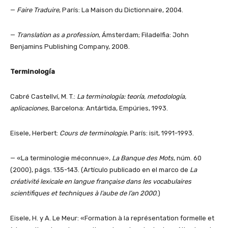
—
Faire Traduire
, París: La Maison du Dictionnaire, 2004.
—
Translation as a profession
, Ámsterdam; Filadelfia: John
Benjamins Publishing Company, 2008.
Terminología
Cabré Castellví, M. T.:
La terminología: teoría, metodología,
aplicaciones,
Barcelona: Antártida, Empúries, 1993.
Eisele, Herbert:
Cours de terminologie.
París: isit, 1991-1993.
— «La terminologie méconnue»,
La Banque des Mots
, núm. 60
(2000), págs. 135-143. (Artículo publicado en el marco de
La
créativité lexicale en langue française dans les vocabulaires
scientifiques et techniques à l’aube de l’an 2000
.)
Eisele, H. y A. Le Meur: «Formation à la représentation formelle et