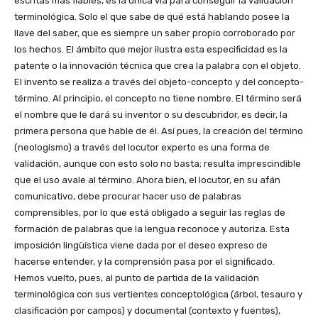
escritas más fiables, es la única vía para conseguir la validación
terminológica. Solo el que sabe de qué está hablando posee la
llave del saber, que es siempre un saber propio corroborado por
los hechos. El ámbito que mejor ilustra esta especificidad es la
patente o la innovación técnica que crea la palabra con el objeto.
El invento se realiza a través del objeto-concepto y del concepto-
término. Al principio, el concepto no tiene nombre. El término será
el nombre que le dará su inventor o su descubridor, es decir, la
primera persona que hable de él. Así pues, la creación del término
(neologismo) a través del locutor experto es una forma de
validación, aunque con esto solo no basta; resulta imprescindible
que el uso avale al término. Ahora bien, el locutor, en su afán
comunicativo, debe procurar hacer uso de palabras
comprensibles, por lo que está obligado a seguir las reglas de
formación de palabras que la lengua reconoce y autoriza. Esta
imposición lingüística viene dada por el deseo expreso de
hacerse entender, y la comprensión pasa por el significado.
Hemos vuelto, pues, al punto de partida de la validación
terminológica con sus vertientes conceptológica (árbol, tesauro y
clasificación por campos) y documental (contexto y fuentes),