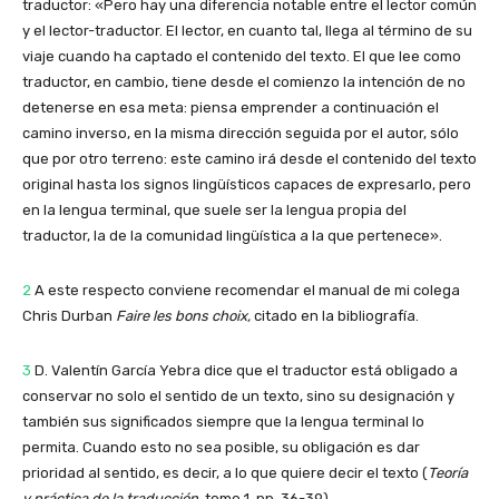
traductor: «Pero hay una diferencia notable entre el lector común
y el lector-traductor. El lector, en cuanto tal, llega al término de su
viaje cuando ha captado el contenido del texto. El que lee como
traductor, en cambio, tiene desde el comienzo la intención de no
detenerse en esa meta: piensa emprender a continuación el
camino inverso, en la misma dirección seguida por el autor, sólo
que por otro terreno: este camino irá desde el contenido del texto
original hasta los signos lingüísticos capaces de expresarlo, pero
en la lengua terminal, que suele ser la lengua propia del
traductor, la de la comunidad lingüística a la que pertenece».
2
A este respecto conviene recomendar el manual de mi colega
Chris Durban
Faire les bons choix,
citado en la bibliografía.
3
D. Valentín García Yebra dice que el traductor está obligado a
conservar no solo el sentido de un texto, sino su designación y
también sus significados siempre que la lengua terminal lo
permita. Cuando esto no sea posible, su obligación es dar
prioridad al sentido, es decir, a lo que quiere decir el texto (
Teoría
y práctica de la traducción,
tomo 1, pp. 36-39).