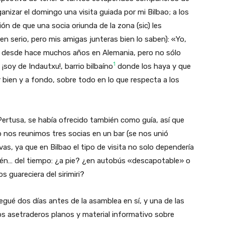
anizar el domingo una visita guiada por mi Bilbao; a los
ón de que una socia oriunda de la zona (sic) les
n serio, pero mis amigas junteras bien lo saben): «Yo,
o desde hace muchos años en Alemania, pero no sólo
1
soy de Indautxu!, barrio bilbaíno
donde los haya y que
bien y a fondo, sobre todo en lo que respecta a los
 Pertusa, se había ofrecido también como guía, así que
 nos reunimos tres socias en un bar (se nos unió
vas, ya que en Bilbao el tipo de visita no solo dependería
ién… del tiempo: ¿a pie? ¿en autobús «descapotable» o
 guareciera del sirimiri?
legué dos días antes de la asamblea en sí, y una de las
os asetraderos planos y material informativo sobre