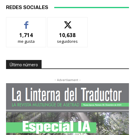
REDES SOCIALES
1,714
10,638
me gusta
seguidores
Último número
- Advertisement -