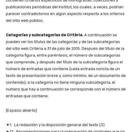
contienen criterios específicos de monografías, colecciones y
publicaciones perió­dicas del Institut, los cuales, a veces, podrían
parecer contra­dictorios en algún aspecto respecto a los criterios
del sitio web público.
Categorías y subcategorías de Critèria.
A continuación se
pueden ver los títulos de las categorías y de las subcategorías
del sitio web Critèria a 31 de julio de 2015. Después del título de la
categoría figura, entre paréntesis, el número de subcategorías
que comprende, y después del título de la subcategoría figura el
número de entradas que contiene (cada entrada consta de un
texto de presentación breve y, como mínimo, de un documento de
contenido); si la categoría no tiene ninguna subcategoría, el
número que hay a continuación se corresponde con el número de
entradas que contiene.
[Espacio abierto]
▼1. La redacción y la disposición general del texto (3)
►1.1. Recomendaciones para la preparación de originales que se