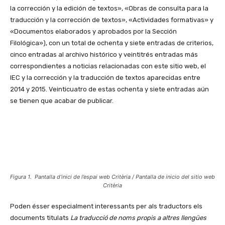
la corrección y la edición de textos», «Obras de consulta para la
traducción y la corrección de textos», «Actividades formativas» y
«Documentos elaborados y aprobados por la Sección
Filológica»), con un total de ochenta y siete entradas de criterios,
cinco entradas al archivo histórico y veintitrés entradas más
corres­pondientes a noticias relacionadas con este sitio web, el
IEC y la corrección y la traducción de textos aparecidas entre
2014 y 2015. Veinticuatro de estas ochenta y siete entradas aún
se tienen que acabar de publicar.
Figura 1. Pantalla d’inici de l’espai web Critèria / Pantalla de inicio del sitio web
Critèria
Poden ésser especialment interessants per als traductors els
documents titulats
La traducció de noms propis a altres llengües