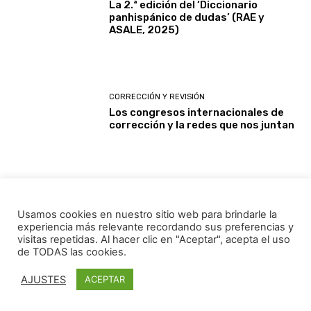
La 2.ª edición del ‘Diccionario
panhispánico de dudas’ (RAE y
ASALE, 2025)
CORRECCIÓN Y REVISIÓN
Los congresos internacionales de
corrección y la redes que nos juntan
CORRECCIÓN Y REVISIÓN
Herramientas de IA generativa
Usamos cookies en nuestro sitio web para brindarle la
como apoyo en la edición y revisión
experiencia más relevante recordando sus preferencias y
de textos
visitas repetidas. Al hacer clic en "Aceptar", acepta el uso
de TODAS las cookies.
AJUSTES
ACEPTAR
Cargar más