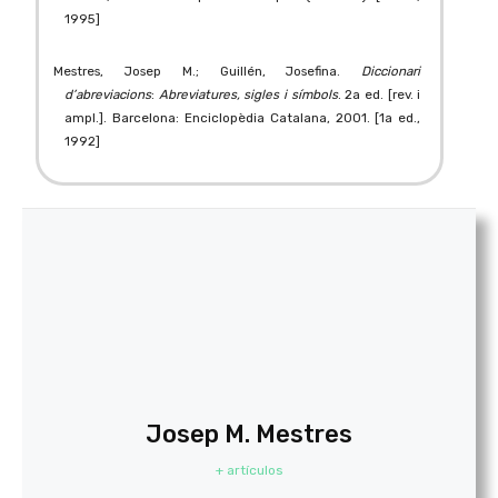
1995]
Mestres, Josep M.; Guillén, Josefina.
Diccionari
d’abreviacions
:
Abreviatures, sigles i símbols
. 2a ed. [rev. i
ampl.]. Barcelona: Enciclopèdia Catalana, 2001. [1a ed.,
1992]
Josep M. Mestres
+ artículos