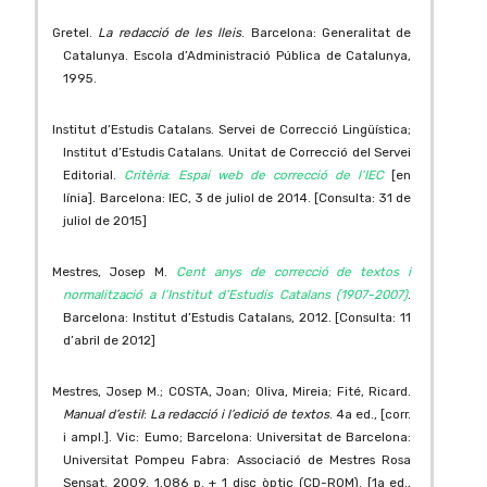
Gretel.
La redacció de les lleis
. Barcelona: Generalitat de
Catalunya. Escola d’Administració Pública de Catalunya,
1995.
Institut d’Estudis Catalans. Servei de Correcció Lingüística;
Institut d’Estudis Catalans. Unitat de Correcció del Servei
Editorial.
Critèria
:
Espai web de correcció de l’IEC
[en
línia]. Barcelona: IEC, 3 de juliol de 2014. [Consulta: 31 de
juliol de 2015]
Mestres, Josep M.
Cent anys de correcció de textos i
normalització a l’Institut d’Estudis Catalans (1907-2007)
.
Barcelona: Institut d’Estudis Catalans, 2012. [Consulta: 11
d’abril de 2012]
Mestres, Josep M.; COSTA, Joan; Oliva, Mireia; Fité, Ricard.
Manual d’estil
:
La redacció i l’edició de textos
. 4a ed., [corr.
i ampl.]. Vic: Eumo; Barcelona: Universitat de Barcelona:
Universitat Pompeu Fabra: Associació de Mestres Rosa
Sensat, 2009. 1.086 p. + 1 disc òptic (CD-ROM). [1a ed.,