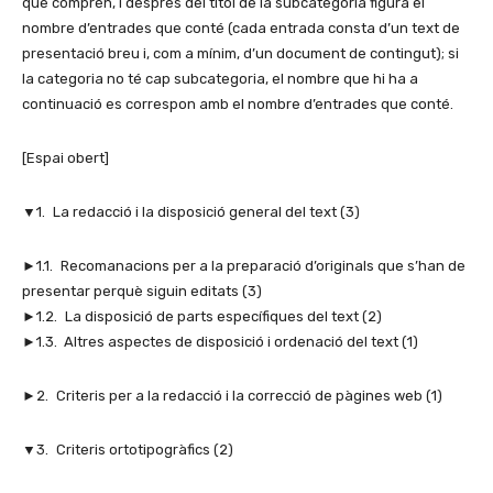
que comprèn, i després del títol de la subcategoria figura el
nombre d’entrades que conté (cada entrada consta d’un text de
presentació breu i, com a mínim, d’un document de contingut); si
la categoria no té cap subcategoria, el nombre que hi ha a
continuació es correspon amb el nombre d’entrades que conté.
[Espai obert]
▼1. La redacció i la disposició general del text (3)
►1.1. Recomanacions per a la preparació d’originals que s’han de
presentar perquè siguin editats (3)
►1.2. La disposició de parts específiques del text (2)
►1.3. Altres aspectes de disposició i ordenació del text (1)
►2. Criteris per a la redacció i la correcció de pàgines web (1)
▼3. Criteris ortotipogràfics (2)