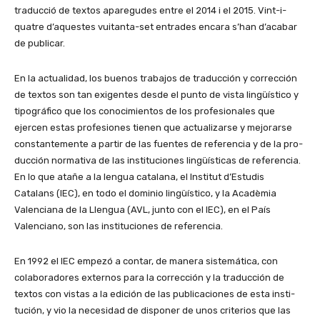
traducció de textos aparegudes entre el 2014 i el 2015. Vint-i-
quatre d’aquestes vuitanta-set entrades encara s’han d’acabar
de publicar.
En la actualidad, los buenos trabajos de traducción y corrección
de textos son tan exigentes desde el punto de vista lingüístico y
tipográfico que los conocimientos de los profesionales que
ejercen estas profesiones tienen que actualizarse y mejorarse
cons­tan­te­mente a partir de las fuentes de re­fe­rencia y de la pro­
duc­ción norma­tiva de las instituciones lingüísticas de referencia.
En lo que atañe a la lengua catalana, el Institut d’Estudis
Catalans (IEC), en todo el dominio lingüístico, y la Acadèmia
Valenciana de la Llengua (AVL, junto con el IEC), en el País
Valenciano, son las instituciones de referencia.
En 1992 el IEC empezó a contar, de manera siste­mática, con
colabo­radores externos para la corrección y la traducción de
textos con vistas a la edición de las publi­caciones de esta insti­
tución, y vio la necesidad de disponer de unos criterios que las