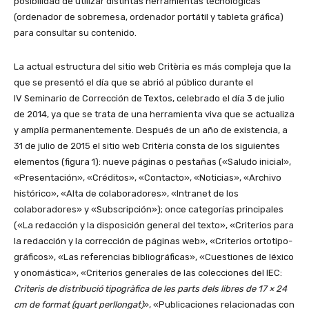
posibilidad de utilizar distintas herramientas tecno­lógicas
(ordenador de sobremesa, ordenador portátil y tableta gráfica)
para consultar su contenido.
La actual estructura del sitio web Critèria es más compleja que la
que se presentó el día que se abrió al público durante el
IV Seminario de Corrección de Textos, celebrado el día 3 de julio
de 2014, ya que se trata de una herramienta viva que se actualiza
y amplía perma­nente­mente. Después de un año de existencia, a
31 de julio de 2015 el sitio web Critèria consta de los siguientes
elementos (figura 1): nueve páginas o pestañas («Saludo inicial»,
«Presentación», «Créditos», «Contacto», «Noticias», «Archivo
histórico», «Alta de colabo­radores», «Intranet de los
colaboradores» y «Subscripción»); once categorías principales
(«La redacción y la disposición general del texto», «Criterios para
la redacción y la corrección de páginas web», «Criterios ortotipo­
gráficos», «Las referencias biblio­gráficas», «Cues­tiones de léxico
y onomástica», «Criterios generales de las colecciones del IEC:
Criteris de distribució tipogràfica de les parts dels libres de 17 × 24
cm de format (quart perllongat)
», «Publicaciones relacionadas con