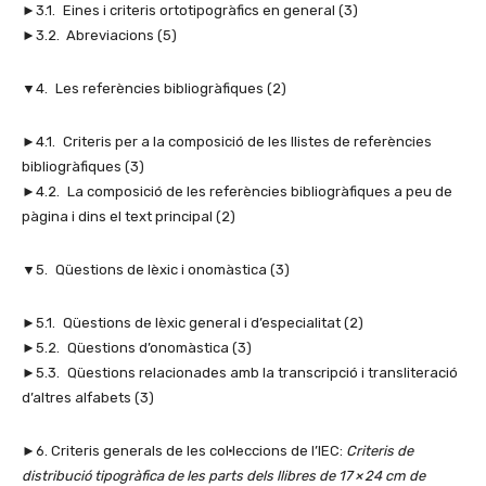
►3.1. Eines i criteris ortotipogràfics en general (3)
►3.2. Abreviacions (5)
▼4. Les referències bibliogràfiques (2)
►4.1. Criteris per a la composició de les llistes de referències
bibliogràfiques (3)
►4.2. La composició de les referències bibliogràfiques a peu de
pàgina i dins el text principal (2)
▼5. Qüestions de lèxic i onomàstica (3)
►5.1. Qüestions de lèxic general i d’especialitat (2)
►5.2. Qüestions d’onomàstica (3)
►5.3. Qüestions relacionades amb la transcripció i transliteració
d’altres alfabets (3)
►6. Criteris generals de les col·leccions de l’IEC:
Criteris de
distribució tipogràfica de les parts dels llibres de 17 × 24 cm de