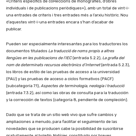
«Criteris específics de col·leccions de monografies, d’obres
individuals i de publicacions periòdiques»), amb un total de vint-i-
una entrades de criteris i tres entrades més a l’arxiu històric. Nou
d’aquestes vint-i-una entrades encara s’han d’acabar de
publicar.
Pueden ser especialmente intere­santes para los traductores los
documentos titulados
La traducció de noms propis a altres
llengües en les publicacions de l’IEC
(entrada 5.2.2),
La grafia del
nom de determinats recursos electrònics d’Internet
(entrada 5.2.3),
los libros de estilo de las pruebas de acceso a la universidad
(PAU) y las pruebas de acceso a ciclos formativos (PACF)
(subcategoría 7.1),
Aspectes de terminologia, neologia i traducció
(entrada 7.3.2), así como las obras de consulta para la traducción
y la corrección de textos (categoría 8, pendiente de compleción).
Dado que se trata de un sitio web vivo que sufre cambios y
amplia­ciones a menudo, para facilitar el seguimiento de las
novedades que se producen cabe la posibilidad de suscribirse
gratuitamente al boletín
Notícies
, constituido por breves