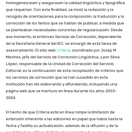
homoge­neizasen y asegurasen la calidad lingüística y tipo­gráfica
que requerían. Con esta finalidad, se inició la redacción y la
recogida de orien­taciones para la compo­sición, la traducción y la
corrección de los textos que se habían de publicar, a medida que
se planteaban nece­sidades concretas de regu­lari­zación. Desde
ese momento, el entonces Servicio de Corrección, dependiente
de la Secretaría General del IEC, se encargó de esta tarea de
ase­sora­miento. El sitio web
Critèria
, coordinado por Josep M.
Mestres, jefe del Servicio de Corrección Lingüística, y por Sílvia
López, responsable de la Unidad de Corrección del Servicio
Editorial, es la continuación de esta recopilación de criterios que
los servicios de corrección que se han sucedido en esta
institución han ido elaborando y difundiendo, incluyendo una
página web que se mantuvo en línea durante los años 2003-
2004.
El hecho de que Critèria esté en línea rompe la limitación de
extensión inherente a las ediciones en papel que había hasta la
fecha y facilita su actualización, además de la difusión y de la