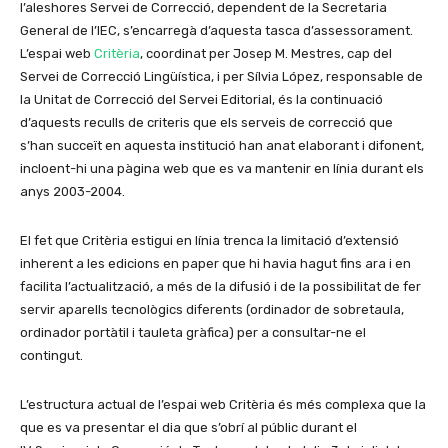
l’aleshores Servei de Correcció, dependent de la Secretaria
General de l’IEC, s’encarregà d’aquesta tasca d’assessorament.
L’espai web
Critèria
, coordinat per Josep M. Mestres, cap del
Servei de Correcció Lingüística, i per Sílvia López, responsable de
la Unitat de Correcció del Servei Editorial, és la continuació
d’aquests reculls de criteris que els serveis de correcció que
s’han succeït en aquesta institució han anat elaborant i difonent,
incloent-hi una pàgina web que es va mantenir en línia durant els
anys 2003-2004.
El fet que Critèria estigui en línia trenca la limitació d’extensió
inherent a les edicions en paper que hi havia hagut fins ara i en
facilita l’actualització, a més de la difusió i de la possibilitat de fer
servir aparells tecnològics diferents (ordinador de sobretaula,
ordinador portàtil i tauleta gràfica) per a consultar-ne el
contingut.
L’estructura actual de l’espai web Critèria és més complexa que la
que es va presentar el dia que s’obrí al públic durant el