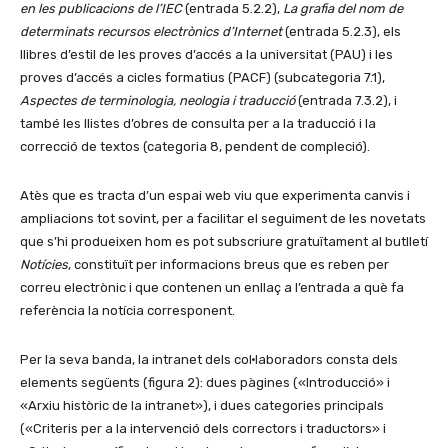
en les publicacions de l’IEC
(entrada 5.2.2),
La grafia del nom de
determinats recursos electrònics d’Internet
(entrada 5.2.3), els
llibres d’estil de les proves d’accés a la universitat (PAU) i les
proves d’accés a cicles formatius (PACF) (subcategoria 7.1),
Aspectes de terminologia, neologia i traducció
(entrada 7.3.2), i
també les llistes d’obres de consulta per a la traducció i la
correcció de textos (categoria 8, pendent de compleció).
Atès que es tracta d’un espai web viu que experimenta canvis i
ampliacions tot sovint, per a facilitar el seguiment de les novetats
que s’hi produeixen hom es pot subscriure gratuïtament al butlletí
Notícies
, constituït per informacions breus que es reben per
correu electrònic i que contenen un enllaç a l’entrada a què fa
referència la notícia corresponent.
Per la seva banda, la intranet dels col·laboradors consta dels
elements següents (figura 2): dues pàgines («Introducció» i
«Arxiu històric de la intranet»), i dues categories principals
(«Criteris per a la intervenció dels correctors i traductors» i