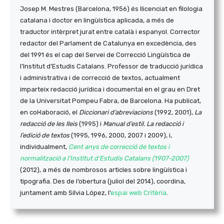
Josep M. Mestres (Barcelona, 1956) és llicenciat en filologia
catalana i doctor en lingüística aplicada, a més de
traductor intèrpret jurat entre català i espanyol. Corrector
redactor del Parlament de Catalunya en excedència, des
del 1991 és el cap del Servei de Correcció Lingüística de
l’Institut d’Estudis Catalans. Professor de traducció jurídica
i administrativa i de correcció de textos, actualment
imparteix redacció jurídica i documental en el grau en Dret
de la Universitat Pompeu Fabra, de Barcelona. Ha publicat,
en col·laboració, el
Diccionari d’abreviacions
(1992, 2001),
La
redacció de les lleis
(1995) i
Manual d’estil. La redacció i
l’edició de textos
(1995, 1996, 2000, 2007 i 2009), i,
individualment,
Cent anys de correcció de textos i
normalització a l’Institut d’Estudis Catalans (1907-2007)
(2012), a més de nombrosos articles sobre lingüística i
tipografia. Des de l’obertura (juliol del 2014), coordina,
juntament amb Sílvia López, l’
espai web Critèria
.