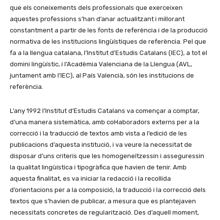
que els coneixements dels professionals que exerceixen
aquestes professions s’han d’anar actualitzant i millorant
constantment a partir de les fonts de referència i de la producció
normativa de les institucions lingüístiques de referència. Pel que
fa a la llengua catalana, l’Institut d’Estudis Catalans (IEC), a tot el
domini lingüístic, i l’Acadèmia Valenciana de la Llengua (AVL,
juntament amb l’IEC), al País Valencià, són les institucions de
referència.
L’any 1992 l’Institut d’Estudis Catalans va començar a comptar,
d’una manera sistemàtica, amb col·laboradors externs per a la
correcció i la traducció de textos amb vista a l’edició de les
publicacions d’aquesta institució, i va veure la necessitat de
disposar d’uns criteris que les homogeneïtzessin i asseguressin
la qualitat lingüística i tipogràfica que havien de tenir. Amb
aquesta finalitat, es va iniciar la redacció i la recollida
d’orientacions per a la composició, la traducció i la correcció dels
textos que s’havien de publicar, a mesura que es plantejaven
necessitats concretes de regularització. Des d’aquell moment,