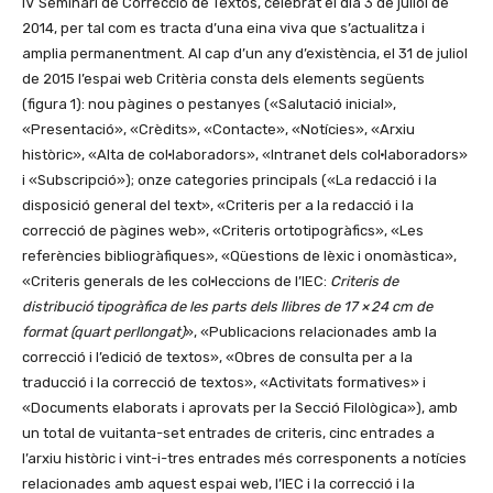
IV Seminari de Correcció de Textos, celebrat el dia 3 de juliol de
2014, per tal com es tracta d’una eina viva que s’actualitza i
amplia permanentment. Al cap d’un any d’existència, el 31 de juliol
de 2015 l’espai web Critèria consta dels elements següents
(figura 1): nou pàgines o pestanyes («Salutació inicial»,
«Presentació», «Crèdits», «Contacte», «Notícies», «Arxiu
històric», «Alta de col·laboradors», «Intranet dels col·laboradors»
i «Subscripció»); onze categories principals («La redacció i la
disposició general del text», «Criteris per a la redacció i la
correcció de pàgines web», «Criteris ortotipogràfics», «Les
referències bibliogràfiques», «Qüestions de lèxic i onomàstica»,
«Criteris generals de les col·leccions de l’IEC:
Criteris de
distribució tipogràfica de les parts dels llibres de 17 × 24 cm de
format (quart perllongat)
», «Publicacions relacionades amb la
correcció i l’edició de textos», «Obres de consulta per a la
traducció i la correcció de textos», «Activitats formatives» i
«Documents elaborats i aprovats per la Secció Filològica»), amb
un total de vuitanta-set entrades de criteris, cinc entrades a
l’arxiu històric i vint-i-tres entrades més corresponents a notícies
relacionades amb aquest espai web, l’IEC i la correcció i la