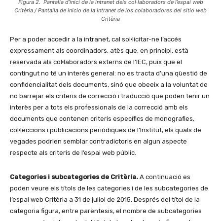
Figura 2. Pantalla d’inici de la intranet dels col·laboradors de l’espai web
Critèria / Pantalla de inicio de la intranet de los colaboradores del sitio web
Critèria
Per a poder accedir a la intranet, cal sol·licitar-ne l’accés
expressament als coordinadors, atès que, en principi, està
reservada als col·laboradors externs de l’IEC, puix que el
contingut no té un interès general: no es tracta d’una qüestió de
confidencialitat dels documents, sinó que obeeix a la voluntat de
no barrejar els criteris de correcció i traducció que poden tenir un
interès per a tots els professionals de la correcció amb els
documents que contenen criteris específics de monografies,
col·leccions i publicacions periòdiques de l’Institut, els quals de
vegades podrien semblar contradictoris en algun aspecte
respecte als criteris de l’espai web públic.
Categories i subcategories de Critèria.
A continuació es
poden veure els títols de les categories i de les subcategories de
l’espai web Critèria a 31 de juliol de 2015. Després del títol de la
categoria figura, entre parèntesis, el nombre de subcategories