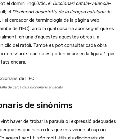
ot el domini lingüístic; el
Diccionari català-valencià-
ll; el
Diccionari descriptiu de la llengua catalana
de
é, i el cercador de terminologia de la pàgina web
també de l’IEC), amb la qual cosa ha aconseguit que es
cialment, en una d’aquestes aquestes obres i, a
un clic del ratolí. També es pot consultar cada obra
interessants que no es poden veure en la figura 1, per
tats encara.
ntalla de cerca dels diccionaris enllaçats
ionaris de sinònims
ovint haver de trobar la paraula o l’expressió adequades
perquè les que hi ha o les que ens vénen al cap no
En aquest sentit, són molt útils els diccionaris de