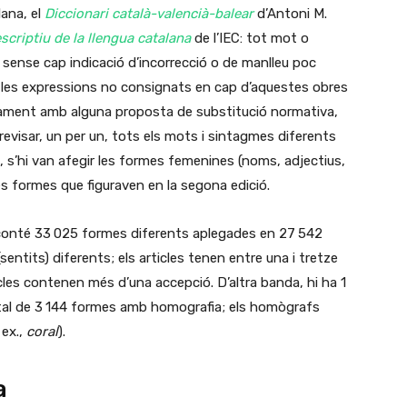
ana, el
Diccionari català-valencià-balear
d’Antoni M.
scriptiu de la llengua catalana
de l’IEC: tot mot o
 sense cap indicació d’incorrecció o de manlleu poc
 les expressions no consignats en cap d’aquestes obres
ntament amb alguna proposta de substitució normativa,
revisar, un per un, tots els mots i sintagmes diferents
, s’hi van afegir les formes femenines (noms, adjectius,
les formes que figuraven en la segona edició.
s conté 33 025 formes diferents aplegades en 27 542
entits) diferents; els articles tenen entre una i tretze
ticles contenen més d’una accepció. D’altra banda, hi ha 1
al de 3 144 formes amb homografia; els homògrafs
 ex.,
coral
).
a