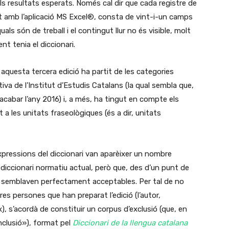
 dels resultats esperats. Només cal dir que cada registre de
nt amb l’aplicació MS Excel®, consta de vint-i-un camps
als són de treball i el contingut llur no és visible, molt
nt tenia el diccionari.
 aquesta tercera edició ha partit de les categories
iva de l’Institut d’Estudis Catalans (la qual sembla que,
acabar l’any 2016) i, a més, ha tingut en compte els
a les unitats fraseològiques (és a dir, unitats
expressions del diccionari van aparèixer un nombre
diccionari normatiu actual, però que, des d’un punt de
’ús semblaven perfectament acceptables. Per tal de no
res persones que han preparat l’edició (l’autor,
x), s’acordà de constituir un corpus d’exclusió (que, en
nclusió»), format pel
Diccionari de la llengua catalana