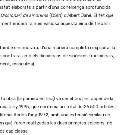
estat elaborats a partir d’una coneixença aprofundida
l
Diccionari de sinònims
(DSIN) d’Albert Jané. El fet que
tment encara fa més valuosa aquesta eina de treball i
e també ens mostra, d’una manera completa i explícita, la
n contrast amb els diccionaris de sinònims tradicionals,
ent, masculina).
ta obra (la primera en línia) va ser el text en paper de la
nova l’any 1995, que contenia un total de 26 500 articles;
ditorial Aedos l’any 1972, amb una extensió similar i un
 en què foren realitzades les dues primeres edicions, no
de cap classe.