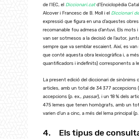
de l’IEC, el
Diccionari.cat
d’Enciclopèdia Catal
Alcover i Francesc de B. Moll i el
Diccionari de
expressió que figura en una d’aquestes obres
recomanable fou admesa d’antuvi. Els mots i
van ser sotmesos a la decisió de l’autor, ju
sempre que va semblar escaient. Així, es van 
que conté aquesta obra lexicogràfica i, a més
quantificadors i indefinits) corresponents a 
La present edició del diccionari de sinònim
articles, amb un total de 34 377 accepcions (s
accepcions (p. ex.,
passar
), i un 18 % dels ar
475 lemes que tenen homògrafs, amb un tot
varien d’un a cinc, a més del lema principal (p.
4. Els tipus de consult