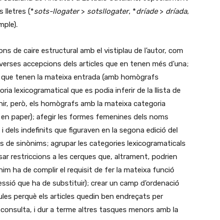
s lletres (*
sots-llogater
>
sotsllogater
, *
dríade
>
dríada
,
mple).
ns de caire estructural amb el vistiplau de l’autor, com
iverses accepcions dels articles que en tenen més d’una;
nts que tenen la mateixa entrada (amb homògrafs
 lexicogramatical que es podia inferir de la llista de
nir, però, els homògrafs amb la mateixa categoria
i en paper); afegir les formes femenines dels noms
i dels indefinits que figuraven en la segona edició del
ies de sinònims; agrupar les categories lexicogramaticals
ar restriccions a les cerques que, altrament, podrien
im ha de complir el requisit de fer la mateixa funció
essió que ha de substituir); crear un camp d’ordenació
ules perquè els articles quedin ben endreçats per
a consulta, i dur a terme altres tasques menors amb la