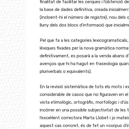
finalitat de facilitar les cerques i l’obtenció
la base de dades definitiva, creada inicialme
(incloent-hi el número de registre), nou dels qu
lluny dels dos blocs d’informació que inicialme
Pel que fa a les categories lexicogramaticals,
lèxiques fixades per la nova gramàtica normat
definitivament, es posarà a la venda abans d’
avenços que hi ha hagut en fraseologia quant 
pluriverbals o equivalents).
En la revisió sistemàtica de tots els mots i 
considerable de casos que no figuraven en el 
vista etimològic, ortogràfic, morfològic i d
incórrer en una possible subjectivitat de les t
l’excel·lent correctora Marta Llobet i jo matei
aquest cas concret, és de fet un «corpus d’i