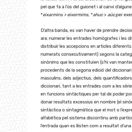
pel que fa a l’ús del guionet i al canvi d’algune
*
eixarmins > eixermims
, *
ahuc
>
aüc
,per exe
D’altra banda, es van haver de prendre decisio
ara: numerar les entrades homògrafes i les d
distribuir les accepcions en articles difere
numerats consecutivament) segons la categoria
sinònims que les constituïen (s’hi van mante
procedents de la segona edició del diccionar
masculins, dels adjectius, dels quantificadors 
diccionari, tant a les entrades com a les sèr
en funcions sintàctiques per tal de poder pos
donar resultats excessius en nombre (el sinòn
sintàctica o sintagmàtica que el mot o l’expr
alfabètica pel sistema discontinu amb partíc
l’entrada quan es llisten com a resultat d’un