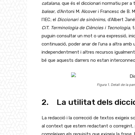
catalana
, que és el diccionari normatiu per a t
balear
, d’Antoni M. Alcover i Francesc de B. Mo
l’IEC; el
Diccionari de sinònims
, d’Albert Jan
CiT. Terminologia de Ciències i Tecnologia
, 
puguin consultar un mot o una expressió, ini
continuació, poder anar de l’una a altra amb 
independentment i altres recursos igualment 
bé que aquests darrers no estan interconnec
Figura 1. Detall de la pa
2. La utilitat dels dicc
La redacció i la correcció de textos exigeix s
al context que estem redactant o corregint, 
compleixen els requisits que exigeix la frase. 