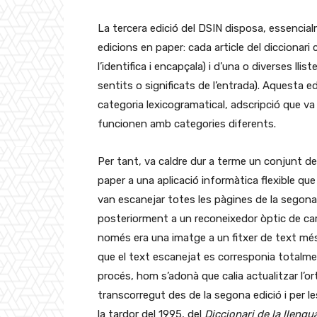
La tercera edició del DSIN disposa, essencia
edicions en paper: cada article del diccionari
l’identifica i encapçala) i d’una o diverses ll
sentits o significats de l’entrada). Aquesta ed
categoria lexicogramatical, adscripció que va
funcionen amb categories diferents.
Per tant, va caldre dur a terme un conjunt de
paper a una aplicació informàtica flexible que 
van escanejar totes les pàgines de la segona 
posteriorment a un reconeixedor òptic de car
només era una imatge a un fitxer de text mé
que el text escanejat es corresponia totalmen
procés, hom s’adonà que calia actualitzar l’o
transcorregut des de la segona edició i per l
la tardor del 1995, del
Diccionari de la llengu