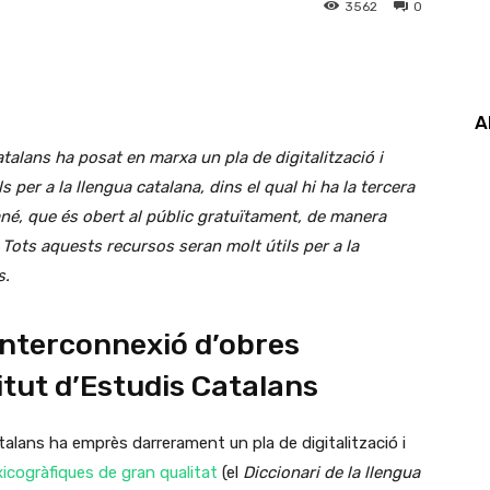
3562
0
A
atalans ha posat en marxa un pla de digitalització i
 per a la llengua catalana, dins el qual hi ha la tercera
né, que és obert al públic gratuïtament, de manera
Tots aquests recursos seran molt útils per a la
s.
a interconnexió d’obres
titut d’Estudis Catalans
atalans ha emprès darrerament un pla de digitalització i
xicogràfiques de gran qualitat
(el
Diccionari de la llengua