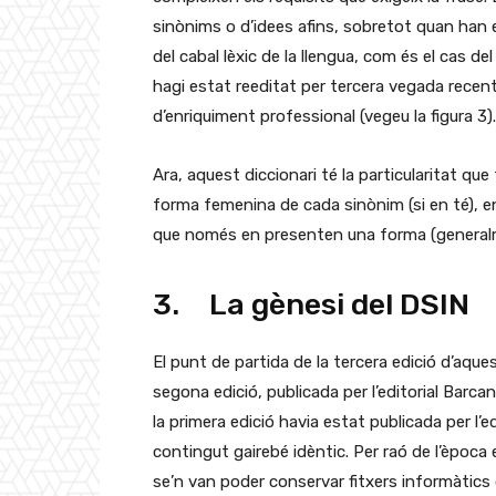
sinònims o d’idees afins, sobretot quan han 
del cabal lèxic de la llengua, com és el cas de
hagi estat reeditat per tercera vegada recen
d’enriquiment professional (vegeu la figura 3).
Ara, aquest diccionari té la particularitat qu
forma femenina de cada sinònim (si en té), e
que només en presenten una forma (generalm
3. La gènesi del DSIN
El punt de partida de la tercera edició d’aques
segona edició, publicada per l’editorial Barca
la primera edició havia estat publicada per l’e
contingut gairebé idèntic. Per raó de l’època
se’n van poder conservar fitxers informàtics 