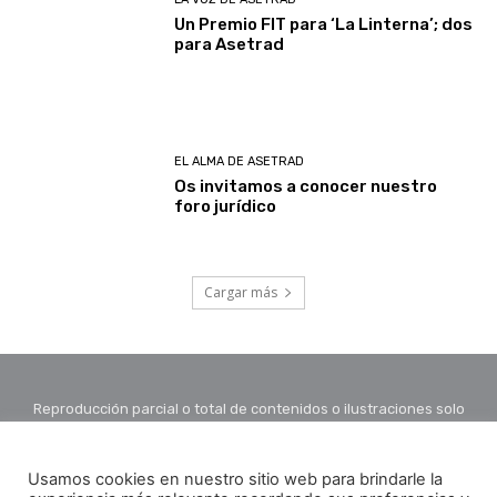
Un Premio FIT para ‘La Linterna’; dos
para Asetrad
EL ALMA DE ASETRAD
Os invitamos a conocer nuestro
foro jurídico
Cargar más
Reproducción parcial o total de contenidos o ilustraciones solo
con autorización por escrito de la redacción y citando autor y
fuente.
Usamos cookies en nuestro sitio web para brindarle la