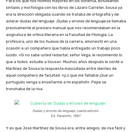
Para los que nos hicimos mayores en los ochenta, estudiando
sintaxis y morfología con los libros de Lázaro Carreter, Sousa ya
era la dirección obligada cuando se trataba de ortografía y de
aclarar dudas del lenguaje.
Dudas y errores de lenguaje
se llamaba
precisamente el preclaro manual que nos recomendaban en la
asignatura de crítica literaria en la Facultad de Filología. La
profesora, uno de los
huesos
de la carrera, amonestó en una
ocasión a un compañero que había entregado un trabajo poco
lucido: «Si no sabe usted redactar, señor Vega, le recomiendo lo
que a todos: estudie a Sousa». Muchos años después le conté a
Martínez de Sousa la respuesta mascullada entre dientes de
aquel compañero de facultad: «¡Lo que me faltaba! ¡Que un
portugués venga a enseñarme a mí español!». Pepe se
tronchaba de la risa.
Dudas y errores de lenguaje,
cuarta edición.
Ed. Paraninfo, 1987.
Y es que José Martínez de Sousa era, entre amigos, de risa fácil y