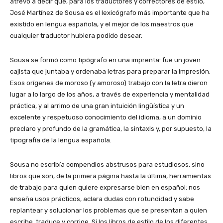
atrevo a decir que, para los traductores y correctores de estilo,
José Martínez de Sousa es el lexicógrafo más importante que ha
existido en lengua española, y el mejor de los maestros que
cualquier traductor hubiera podido desear.
Sousa se formó como tipógrafo en una imprenta: fue un joven
cajista que juntaba y ordenaba letras para preparar la impresión.
Esos orígenes de moroso (y amoroso) trabajo con la letra dieron
lugar a lo largo de los años, a través de experiencia y mentalidad
práctica, y al arrimo de una gran intuición lingüística y un
excelente y respetuoso conocimiento del idioma, a un dominio
preclaro y profundo de la gramática, la sintaxis y, por supuesto, la
tipografía de la lengua española.
Sousa no escribía compendios abstrusos para estudiosos, sino
libros que son, de la primera página hasta la última, herramientas
de trabajo para quien quiere expresarse bien en español: nos
enseña usos prácticos, aclara dudas con rotundidad y sabe
replantear y solucionar los problemas que se presentan a quien
escribe, traduce y corrige. Si los libros de estilo de los diferentes