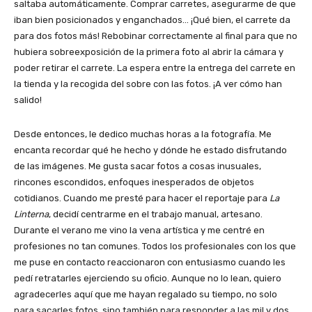
saltaba automáticamente. Comprar carretes, asegurarme de que
iban bien posicionados y enganchados… ¡Qué bien, el carrete da
para dos fotos más! Rebobinar correctamente al final para que no
hubiera sobreexposición de la primera foto al abrir la cámara y
poder retirar el carrete. La espera entre la entrega del carrete en
la tienda y la recogida del sobre con las fotos. ¡A ver cómo han
salido!
Desde entonces, le dedico muchas horas a la fotografía. Me
encanta recordar qué he hecho y dónde he estado disfrutando
de las imágenes. Me gusta sacar fotos a cosas inusuales,
rincones escondidos, enfoques inesperados de objetos
cotidianos. Cuando me presté para hacer el reportaje para
La
Linterna
, decidí centrarme en el trabajo manual, artesano.
Durante el verano me vino la vena artística y me centré en
profesiones no tan comunes. Todos los profesionales con los que
me puse en contacto reaccionaron con entusiasmo cuando les
pedí retratarles ejerciendo su oficio. Aunque no lo lean, quiero
agradecerles aquí que me hayan regalado su tiempo, no solo
para sacarles fotos, sino también para responder a las mil y dos