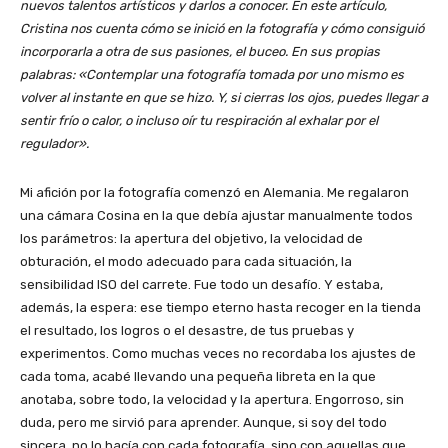
nuevos talentos artísticos y darlos a conocer. En este artículo,
Cristina nos cuenta cómo se inició en la fotografía y cómo consiguió
incorporarla a otra de sus pasiones, el buceo. En sus propias
palabras: «Contemplar una fotografía tomada por uno mismo es
volver al instante en que se hizo. Y, si cierras los ojos, puedes llegar a
sentir frío o calor, o incluso oír tu respiración al exhalar por el
regulador».
Mi afición por la fotografía comenzó en Alemania. Me regalaron
una cámara Cosina en la que debía ajustar manualmente todos
los parámetros: la apertura del objetivo, la velocidad de
obturación, el modo adecuado para cada situación, la
sensibilidad ISO del carrete. Fue todo un desafío. Y estaba,
además, la espera: ese tiempo eterno hasta recoger en la tienda
el resultado, los logros o el desastre, de tus pruebas y
experimentos. Como muchas veces no recordaba los ajustes de
cada toma, acabé llevando una pequeña libreta en la que
anotaba, sobre todo, la velocidad y la apertura. Engorroso, sin
duda, pero me sirvió para aprender. Aunque, si soy del todo
sincera, no lo hacía con cada fotografía, sino con aquellas que