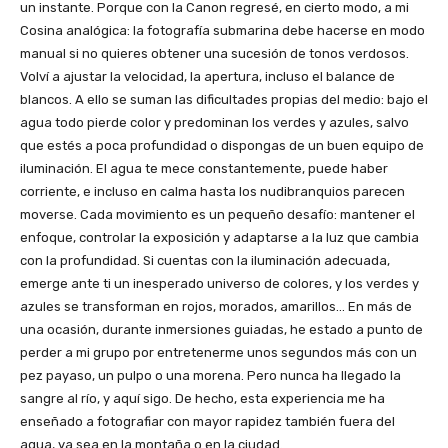
un instante. Porque con la Canon regresé, en cierto modo, a mi
Cosina analógica: la fotografía submarina debe hacerse en modo
manual si no quieres obtener una sucesión de tonos verdosos.
Volví a ajustar la velocidad, la apertura, incluso el balance de
blancos. A ello se suman las dificultades propias del medio: bajo el
agua todo pierde color y predominan los verdes y azules, salvo
que estés a poca profundidad o dispongas de un buen equipo de
iluminación. El agua te mece constantemente, puede haber
corriente, e incluso en calma hasta los nudibranquios parecen
moverse. Cada movimiento es un pequeño desafío: mantener el
enfoque, controlar la exposición y adaptarse a la luz que cambia
con la profundidad. Si cuentas con la iluminación adecuada,
emerge ante ti un inesperado universo de colores, y los verdes y
azules se transforman en rojos, morados, amarillos… En más de
una ocasión, durante inmersiones guiadas, he estado a punto de
perder a mi grupo por entretenerme unos segundos más con un
pez payaso, un pulpo o una morena. Pero nunca ha llegado la
sangre al río, y aquí sigo. De hecho, esta experiencia me ha
enseñado a fotografiar con mayor rapidez también fuera del
agua, ya sea en la montaña o en la ciudad.