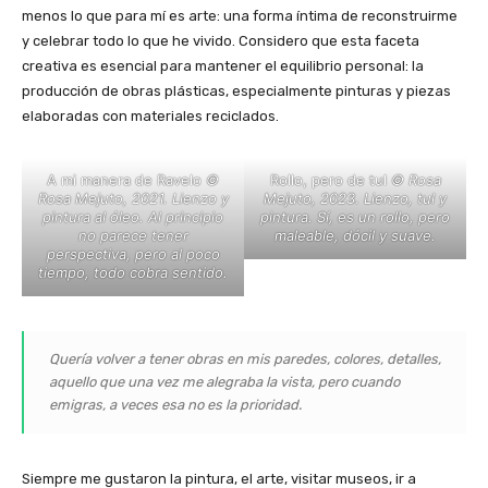
menos lo que para mí es arte: una forma íntima de reconstruirme
y celebrar todo lo que he vivido. Considero que esta faceta
creativa es esencial para mantener el equilibrio personal: la
producción de obras plásticas, especialmente pinturas y piezas
elaboradas con materiales reciclados.
A mi manera de Ravelo
©
Rollo, pero de tul
© Rosa
Rosa Mejuto, 2021. Lienzo y
Mejuto, 2023. Lienzo, tul y
pintura al óleo. Al principio
pintura. Sí, es un rollo, pero
no parece tener
maleable, dócil y suave.
perspectiva, pero al poco
tiempo, todo cobra sentido.
Quería volver a tener obras en mis paredes, colores, detalles,
aquello que una vez me alegraba la vista, pero cuando
emigras, a veces esa no es la prioridad.
Siempre me gustaron la pintura, el arte, visitar museos, ir a