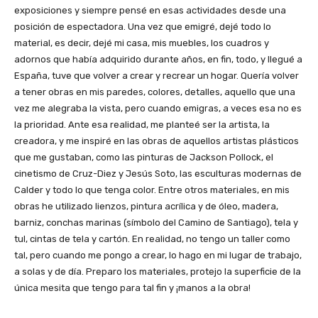
exposiciones y siempre pensé en esas actividades desde una
posición de espectadora. Una vez que emigré, dejé todo lo
material, es decir, dejé mi casa, mis muebles, los cuadros y
adornos que había adquirido durante años, en fin, todo, y llegué a
España, tuve que volver a crear y recrear un hogar. Quería volver
a tener obras en mis paredes, colores, detalles, aquello que una
vez me alegraba la vista, pero cuando emigras, a veces esa no es
la prioridad. Ante esa realidad, me planteé ser la artista, la
creadora, y me inspiré en las obras de aquellos artistas plásticos
que me gustaban, como las pinturas de Jackson Pollock, el
cinetismo de Cruz-Diez y Jesús Soto, las esculturas modernas de
Calder y todo lo que tenga color. Entre otros materiales, en mis
obras he utilizado lienzos, pintura acrílica y de óleo, madera,
barniz, conchas marinas (símbolo del Camino de Santiago), tela y
tul, cintas de tela y cartón. En realidad, no tengo un taller como
tal, pero cuando me pongo a crear, lo hago en mi lugar de trabajo,
a solas y de día. Preparo los materiales, protejo la superficie de la
única mesita que tengo para tal fin y ¡manos a la obra!