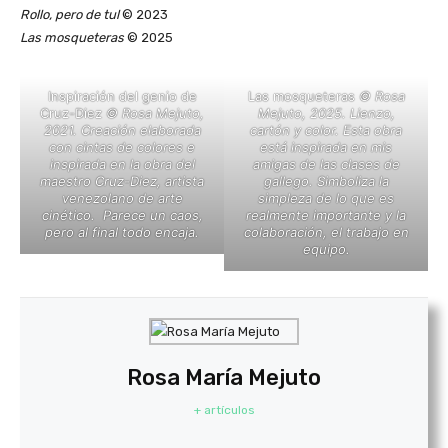
Rollo, pero de tul
© 2023
Las mosqueteras
© 2025
Inspiración del genio de
Las mosqueteras
© Rosa
Cruz-Diez
© Rosa Mejuto,
Mejuto, 2025. Lienzo,
2021. Creación elaborada
cartón y color. Esta obra
con cintas de colores e
está inspirada en mis
inspirada en la obra del
amigas de las clases de
maestro Cruz-Diez, artista
gallego. Simboliza la
venezolano de arte
simpleza de lo que es
cinético. Parece un caos,
realmente importante y la
pero al final todo encaja.
colaboración, el trabajo en
equipo.
Rosa María Mejuto
+ artículos