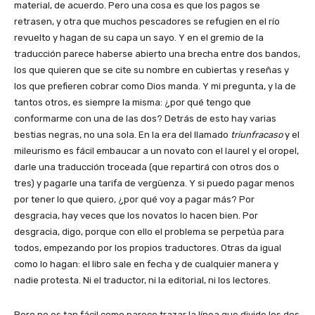
material, de acuerdo. Pero una cosa es que los pagos se
retrasen, y otra que muchos pescadores se refugien en el río
revuelto y hagan de su capa un sayo. Y en el gremio de la
traducción parece haberse abierto una brecha entre dos bandos,
los que quieren que se cite su nombre en cubiertas y reseñas y
los que prefieren cobrar como Dios manda. Y mi pregunta, y la de
tantos otros, es siempre la misma: ¿por qué tengo que
conformarme con una de las dos? Detrás de esto hay varias
bestias negras, no una sola. En la era del llamado
triunfracaso
y el
mileurismo es fácil embaucar a un novato con el laurel y el oropel,
darle una traducción troceada (que repartirá con otros dos o
tres) y pagarle una tarifa de vergüenza. Y si puedo pagar menos
por tener lo que quiero, ¿por qué voy a pagar más? Por
desgracia, hay veces que los novatos lo hacen bien. Por
desgracia, digo, porque con ello el problema se perpetúa para
todos, empezando por los propios traductores. Otras da igual
como lo hagan: el libro sale en fecha y de cualquier manera y
nadie protesta. Ni el traductor, ni la editorial, ni los lectores.
Pero no es tan fácil como parece trazar la línea que divide los dos