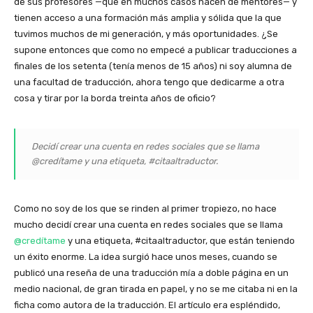
de sus profesores —que en muchos casos hacen de mentores— y
tienen acceso a una formación más amplia y sólida que la que
tuvimos muchos de mi generación, y más oportunidades. ¿Se
supone entonces que como no empecé a publicar traducciones a
finales de los setenta (tenía menos de 15 años) ni soy alumna de
una facultad de traducción, ahora tengo que dedicarme a otra
cosa y tirar por la borda treinta años de oficio?
Decidí crear una cuenta en redes sociales que se llama
@credítame y una etiqueta, #citaaltraductor.
Como no soy de los que se rinden al primer tropiezo, no hace
mucho decidí crear una cuenta en redes sociales que se llama
@credítame
y una etiqueta, #citaaltraductor, que están teniendo
un éxito enorme. La idea surgió hace unos meses, cuando se
publicó una reseña de una traducción mía a doble página en un
medio nacional, de gran tirada en papel, y no se me citaba ni en la
ficha como autora de la traducción. El artículo era espléndido,