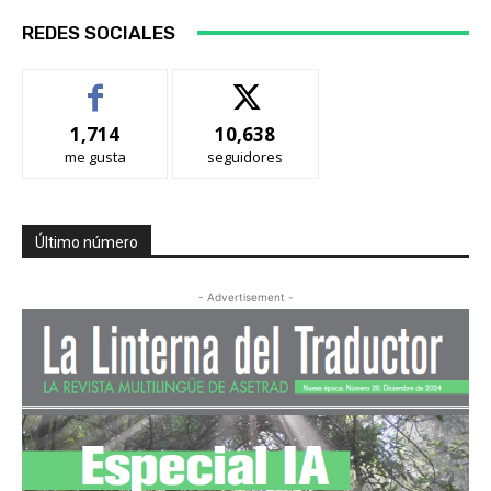
REDES SOCIALES
1,714
10,638
me gusta
seguidores
Último número
- Advertisement -