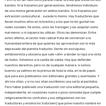
bandos. Si la trazamos por generaciones, tendremos individuos
de una misma generación en ambos bandos. Si la trazamos por
extracción sociocultural… sucede lo mismo. Hay traductores que
llevan muchos años en la brecha y a los que no les gustan las
redes sociales. De estos, unos las transigen y las aceptan como
mal menor, o ni siquiera las utilizan. Otros las demonizan. Entre
estos últimos, el sector más radical trata de convencer a la
humanidad entera de que quienes las aprovechan son lo más
depravado del planeta traductor. Gente sin escrúpulos,
exhibicionista y obscena que sale «ahí» a tender la ropa a la vista
de todos. Volvemos a la casilla de salida. Hay que defender
nuestros derechos, pero no de cualquier manera: si somos
buenos ya salimos en la prensa de toda la vida, en la de papel,
que para eso publicamos con editoriales grandes y asentadas. Y
ahí nos citan, y si no nos citan escribimos una carta al periódico.
Pero haber publicado una traducción con una editorial pequeña,
independiente, en ocasiones nueva o poco conocida (que cumple
religiosamente los contratos y sus obligaciones con los
traductores y encima los trata bien) que pone nuestro nombre en